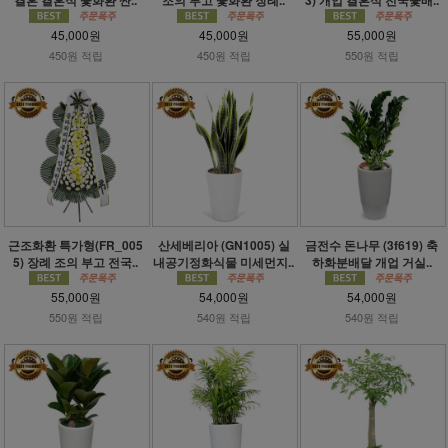
45,000원
45,000원
55,000원
450원 적립
450원 적립
550원 적립
근조화환 특가형(FR_005
산세베리아 (GN1005) 실
금전수 돈나무 (3f619) 축
5) 장례 조의 부고 전국..
내공기정화식물 미세먼지..
하화분배달 개업 거실..
55,000원
54,000원
54,000원
550원 적립
540원 적립
540원 적립