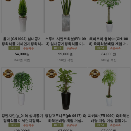
율마 (GN1004) 실내공기
스투키 시멘트화분(FR109
해피트리 행복수 (GN100
정화식물 미세먼지정화식..
3) 실내공기정화식물 미..
8) 축하화분배달 개업 거..
54,000원
99,000원
84,000원
540원 적립
990원 적립
840원 적립
킹벤자민(g_019) 실내공기
뱅갈고무나무(pb-0617) 축
파키라 (FR1090) 축하화분
정화식물 미세먼지정화..
하화분배달 개업 거실..
배달 개업 거실 집들이..
108,000원
97,000원
97,000원