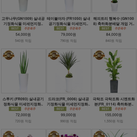
고무나무(GN1009) 실내공
테이블야자 (FR1050) 실내
해피트리 행복수 (GN100
기정화식물 미세먼지정..
공기정화식물 미세먼지..
8) 축하화분배달 개업 거..
54,000원
79,000원
84,000원
540원 적립
790원 적립
840원 적립
스투키 (FR093) 실내공기
드라코(FR_0006) 실내공
극락조 극락조화 시멘트화
정화식물 미세먼지정화..
기정화식물 미세먼지정화..
분(FR_0114) 축하화분..
72,000원
99,000원
155,000원
720원 적립
990원 적립
1,550원 적립