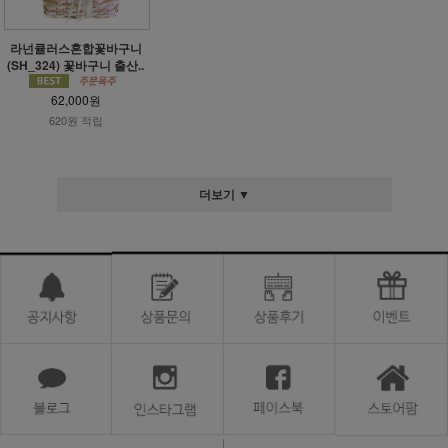
라넌큘러스혼합꽃바구니
(SH_324) 꽃바구니 출산..
62,000원
620원 적립
더보기 ▼