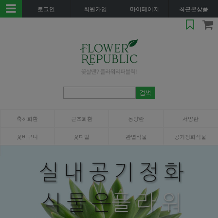
로그인
회원가입
마이페이지
최근본상품
축하화환
근조화환
동양란
서양란
꽃바구니
꽃다발
관엽식물
공기정화식물