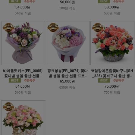
50,000원
54,000원
58,000원
500원 적립
540원 적립
580원 적립
바이올렛키스(FR_0065)
핑크봉봉(FR_0074) 꽃다
코랄장미혼합꽃바구니(SH
꽃다발 생일 출산 선물..
발 생일 출산 선물 프로..
_335) 꽃바구니 출산 생..
65,000원
54,000원
75,000원
650원 적립
540원 적립
750원 적립