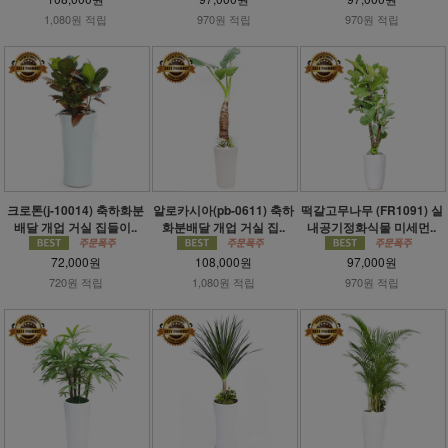
1,080원 적립
970원 적립
970원 적립
크로톤(j-10014) 축하화분
알로카시아(pb-0611) 축하
떡갈고무나무 (FR1091) 실
배달 개업 거실 집들이..
화분배달 개업 거실 집..
내공기정화식물 미세먼..
72,000원
108,000원
97,000원
720원 적립
1,080원 적립
970원 적립