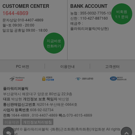
CUSTOMER CENTER
BANK ACCOUNT
1644-4869
비회원
농협 : 355-0032-7705-13
1:1 문의
신한 : 110-427-887160
문자상담 010-4407-4869
예금주 :
월~토 09:00 - 20:00
플라워리퍼블릭(박상현)
일요일·공휴일 09:00 - 18:00
지금바로
전화하기
PC 버전
이용안내
고객센터
플라워리퍼블릭
부산광역시 해운대구 양운로 80번길 22,9층
대표
박상현
개인정보 보호 책임자
박신영
통신판매업신고번호
제2014-부산해운-0664호
사업자 등록번호
608-92-02734
전화
1644-4869 , 010-4407-4869
팩스
070-4015-4869
이용약관
개인정보처리방침
Copyright © 플라워리퍼블릭 -|화환|근조화환|축하화환|개업화분 All rights
reserved.