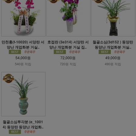
만천홍(f-10020) 서양란 서
호접란 (3e314) 서양란 서
철골소심(3d152 ) 동양란
양난 개업화분 거실..
양난 개업화분 거실 집..
동양난 개업화분 거실..
54,000원
72,000원
49,000원
540원 적립
720원 적립
490원 적립
철골소심투각분 (e_1001
4) 동양란 동양난 개업화..