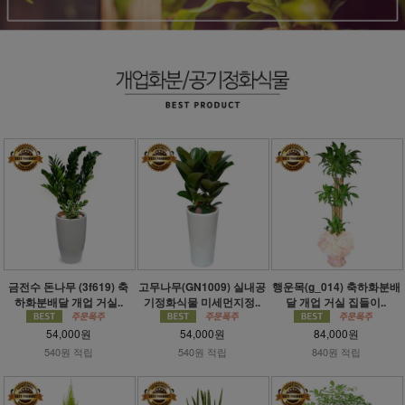
금전수 돈나무 (3f619) 축
고무나무(GN1009) 실내공
행운목(g_014) 축하화분배
하화분배달 개업 거실..
기정화식물 미세먼지정..
달 개업 거실 집들이..
54,000원
54,000원
84,000원
540원 적립
540원 적립
840원 적립