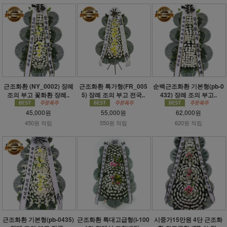
근조화환 (NY_0002) 장례
근조화환 특가형(FR_005
순백근조화환 기본형(pb-0
조의 부고 꽃화환 장례..
5) 장례 조의 부고 전국..
432) 장례 조의 부고..
45,000원
55,000원
62,000원
450원 적립
550원 적립
620원 적립
근조화환 기본형(pb-0435)
근조화환 특대고급형(i-100
시중가15만원 4단 근조화