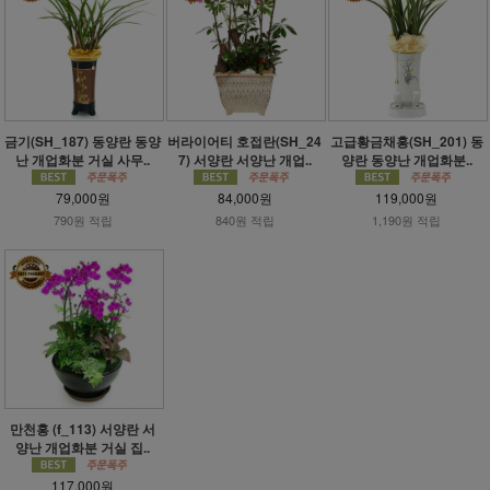
금기(SH_187) 동양란 동양
버라이어티 호접란(SH_24
고급황금채홍(SH_201) 동
난 개업화분 거실 사무..
7) 서양란 서양난 개업..
양란 동양난 개업화분..
79,000원
84,000원
119,000원
790원 적립
840원 적립
1,190원 적립
만천홍 (f_113) 서양란 서
양난 개업화분 거실 집..
117,000원