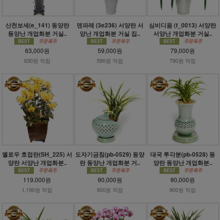
산천보세(e_141) 동양란
덴파레 (3e236) 서양란 서
심비디움 (f_0013) 서양란
동양난 개업화분 거실..
양난 개업화분 거실 집..
서양난 개업화분 거실..
63,000원
59,000원
79,000원
630원 적립
590원 적립
790원 적립
옐로우 호접란(SH_225) 서
도자기금침(pb-0529) 동양
대국 투각분(pb-0528) 동
양란 서양난 개업화분..
란 동양난 개업화분 거..
양란 동양난 개업화분..
119,000원
90,000원
90,000원
1,190원 적립
900원 적립
900원 적립