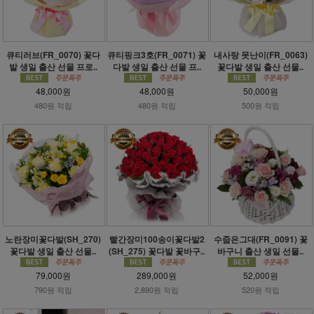
큐티러브(FR_0070) 꽃다
큐티핑크3호(FR_0071) 꽃
내사랑 못난이(FR_0063)
발 생일 출산 선물 프로..
다발 생일 출산 선물 프..
꽃다발 생일 출산 선물..
48,000원
48,000원
50,000원
480원 적립
480원 적립
500원 적립
노란장미꽃다발(SH_270)
빨간장미100송이꽃다발2
수줍은그대(FR_0091) 꽃
꽃다발 생일 출산 선물..
(SH_275) 꽃다발 꽃바구..
바구니 출산 생일 선물..
79,000원
289,000원
52,000원
790원 적립
2,890원 적립
520원 적립