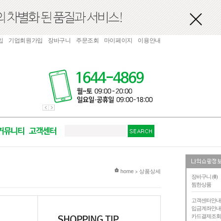
입
기업회원가입
장바구니
주문조회
마이페이지
이용안내
현재 위치
home
상품상세
>
장바구니 (
0
)
찜한상품
고객센터안
입금계좌안
카드결제조