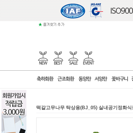
떡갈고무나무 탁상용(BJ_05) 실내공기정화