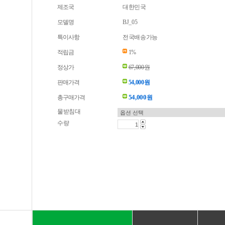
제조국
대한민국
모델명
BJ_05
특이사항
전국배송가능
적립금
1%
정상가
67,000원
판매가격
54,000원
54,000
총구매가격
원
물받침대
수량