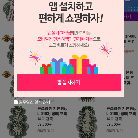
근조화환 (NY_00
근조바구니(fr-000
02) 장례 조의 부고
6) 장례 조의 부고
꽃화환 장례..
전국꽃배달
45,000원
49,000원
450원 적립
490원 적립
근조화환 특가형(F
근조화환 기본형
R_0055) 장례 조
(RI_014) 장례 조
의 부고 전국..
의 부고 전국꽃..
58,000원
55,000원
580원 적립
550원 적립
일주일간 열지 않기
근조화환 기본형(p
근조화환 기본형(p
b-0493) 장례 조의
b-0490) 장례 조의
부고 전국..
부고 전국..
59,000원
59,000원
590원 적립
590원 적립