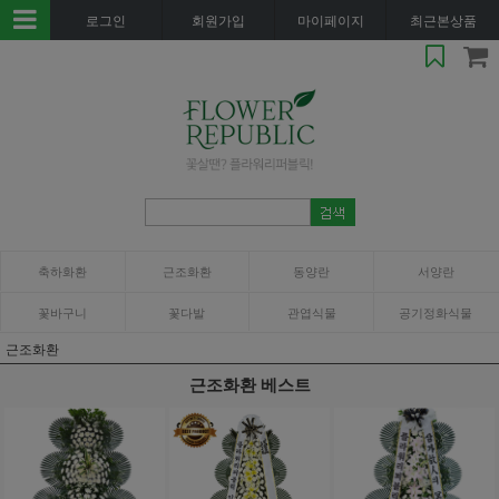
로그인
회원가입
마이페이지
최근본상품
축하화환
근조화환
동양란
서양란
꽃바구니
꽃다발
관엽식물
공기정화식물
근조화환
근조화환 베스트