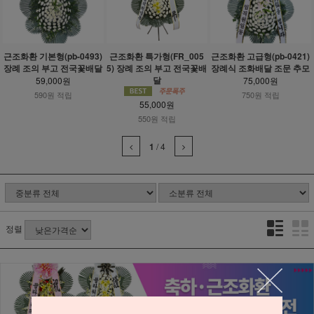
근조화환 기본형(pb-0493)
근조화환 특가형(FR_005
근조화환 고급형(pb-0421)
장례 조의 부고 전국꽃배달
5) 장례 조의 부고 전국꽃배
장례식 조화배달 조문 추모
달
59,000원
75,000원
590원 적립
750원 적립
55,000원
550원 적립
1
/
4
정렬