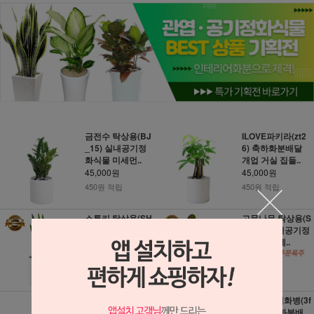
금전수 탁상용(BJ
ILOVE파키라(zt2
_15) 실내공기정
6) 축하화분배달
화식물 미세먼..
개업 거실 집들..
45,000원
45,000원
450원 적립
450원 적립
스투키 탁상용(SH
고무나무 탁상용(S
_67) 실내공기정
H_64) 실내공기정
화식물 미세먼..
화식물 미세..
45,000원
45,000원
450원 적립
450원 적립
레인보우 마지나타
무지개유리화병(3f
(g_133) 축하화분
671) 축하화분배