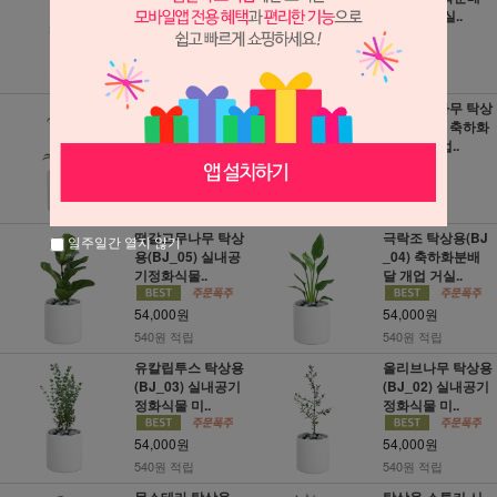
배달 개업..
달 개업 거실..
49,000원
49,000원
490원 적립
490원 적립
홍콩야자 탁상용
뱅갈고무나무 탁상
(BJ_09) 축하화분
용(BJ_07) 축하화
배달 개업 거..
분배달 개업..
54,000원
54,000원
540원 적립
540원 적립
떡갈고무나무 탁상
극락조 탁상용(BJ
일주일간 열지 않기
용(BJ_05) 실내공
_04) 축하화분배
기정화식물..
달 개업 거실..
54,000원
54,000원
540원 적립
540원 적립
유칼립투스 탁상용
올리브나무 탁상용
(BJ_03) 실내공기
(BJ_02) 실내공기
정화식물 미..
정화식물 미..
54,000원
54,000원
540원 적립
540원 적립
몬스테라 탁상용
탁상용 스투키 시