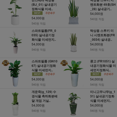
(BJ_01) 실내공기
멘트화분 49호(SH
정화식물 미세..
_28) 실내공기..
54,000원
54,000원
540원 적립
540원 적립
스파트필름(FR_0
탁상용 스투키 미
035) 실내공기정
니 시멘트화분(FR
화식물 미세먼지..
_0034) 실내공..
54,000원
54,000원
540원 적립
540원 적립
스파트필름 (GN10
콩고 (FR1051) 실
67) 실내공기정화
내공기정화식물 미
식물 미세먼지..
세먼지정화식..
54,000원
54,000원
540원 적립
540원 적립
개운죽(g_129) 수
미니고무나무(g_1
경식물 축하화분배
31) 실내공기정화
달 개업 거실..
식물 미세먼지..
54,000원
54,000원
540원 적립
540원 적립