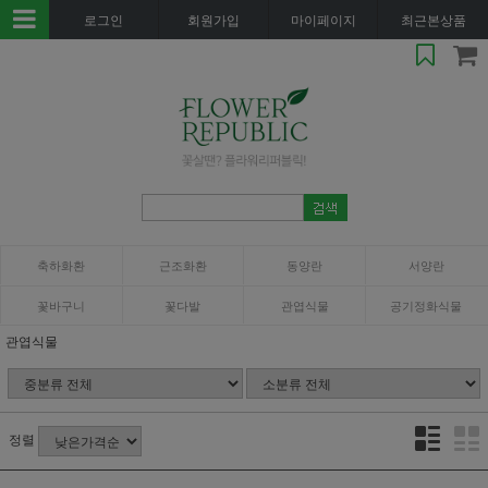
로그인
회원가입
마이페이지
최근본상품
축하화환
근조화환
동양란
서양란
꽃바구니
꽃다발
관엽식물
공기정화식물
관엽식물
정렬