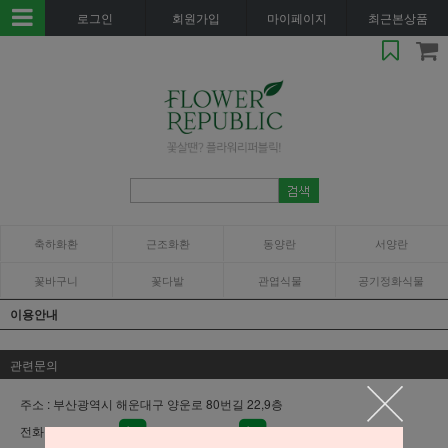
로그인
회원가입
마이페이지
최근본상품
축하화환
근조화환
동양란
서양란
꽃바구니
꽃다발
관엽식물
공기정화식물
이용안내
관련문의
주소 : 부산광역시 해운대구 양운로 80번길 22,9층
전화 :
1644-4869
010-4407-4869