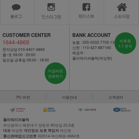
CUSTOMER CENTER
BANK ACCOUNT
1644-4869
비회원
농협 : 355-0032-7705-13
1:1 문의
신한 : 110-427-887160
문자상담 010-4407-4869
예금주 :
월~토 09:00 - 20:00
플라워리퍼블릭(박상현)
일요일·공휴일 09:00 - 18:00
지금바로
전화하기
PC 버전
이용안내
고객센터
플라워리퍼블릭
부산광역시 해운대구 양운로 80번길 22,9층
대표
박상현
개인정보 보호 책임자
박신영
통신판매업신고번호
제2014-부산해운-0664호