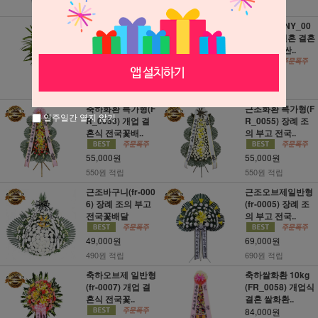
790원 적립
620원 적립
관음죽 (RI_006)
축하화환 (NY_00
축하화분배달 개업
01) 개업 결혼 결혼
거실 집들이..
식 꽃화환 싼..
82,000원
45,000원
820원 적립
450원 적립
축하화환 특가형(F
근조화환 특가형(F
일주일간 열지 않기
R_0053) 개업 결
R_0055) 장례 조
혼식 전국꽃배..
의 부고 전국..
55,000원
55,000원
550원 적립
550원 적립
근조바구니(fr-000
근조오브제일반형
6) 장례 조의 부고
(fr-0005) 장례 조
전국꽃배달
의 부고 전국..
49,000원
69,000원
490원 적립
690원 적립
축하오브제 일반형
축하쌀화환 10kg
(fr-0007) 개업 결
(FR_0058) 개업식
혼식 전국꽃..
결혼 쌀화환..
84,000원