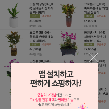
맛상 탁상용(BJ_0
크로톤 (RI_098)
6) 실내공기정화식
축하화분배달 개업
물 미세먼지..
거실 집들이..
54,000원
65,000원
540원 적립
650원 적립
크로톤 (RI_099)
만천홍 (RI_045)
축하화분배달 개업
서양란 서양난 개
거실 집들이..
업화분 거실..
84,000원
72,000원
840원 적립
720원 적립
만천홍 (RI_044)
만천홍 (RI_043)
서양란 서양난 개
서양란 서양난 개
업화분 거실..
업화분 거실..
63,000원
54,000원
630원 적립
540원 적립
녹보수 (RI_030)
근조바구니 (RI_0
축하화분배달 개업
20) 장례 조의 부고
거실 집들..
전국꽃배달
79,000원
62,000원