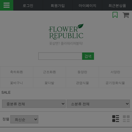
로그인
회원가입
마이페이지
최근본상품
축하화환
근조화환
동양란
서양란
꽃바구니
꽃다발
관엽식물
공기정화식물
SALE
정렬