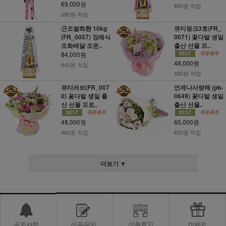
69,000원
840원 적립
690원 적립
근조쌀화환 10kg
큐티핑크3호(FR_
(FR_0057) 장례식
0071) 꽃다발 생일
조화배달 조문..
출산 선물 프..
84,000원
48,000원
840원 적립
480원 적립
큐티러브(FR_007
언제나사랑해 (pb-
0) 꽃다발 생일 출
0649) 꽃다발 생일
산 선물 프로..
출산 선물..
48,000원
65,000원
480원 적립
650원 적립
더보기 ▼