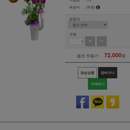
배송비
(무료)
받침대
수량
72,000
옵션 적용가
원
관심상품
장바구니
구매하기