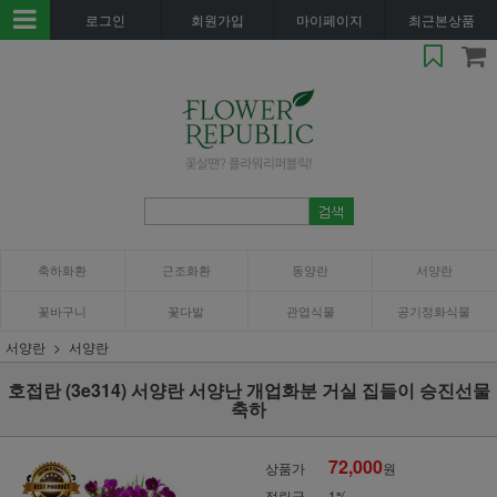
로그인
회원가입
마이페이지
최근본상품
축하화환
근조화환
동양란
서양란
꽃바구니
꽃다발
관엽식물
공기정화식물
서양란
서양란
호접란 (3e314) 서양란 서양난 개업화분 거실 집들이 승진선물
축하
72,000
상품가
원
적립금
1%