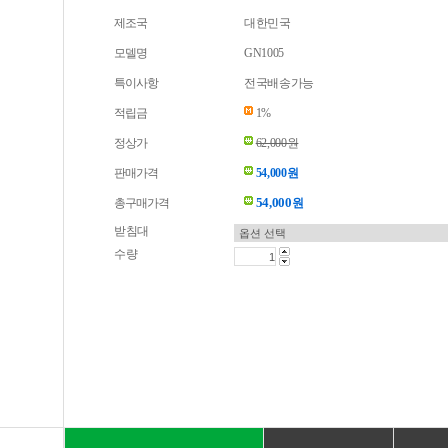
제조국
대한민국
모델명
GN1005
특이사항
전국배송가능
적립금
1%
정상가
62,000원
판매가격
54,000원
54,000
총구매가격
원
받침대
수량