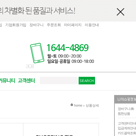
입
기업회원가입
장바구니
주문조회
마이페이지
이용안내
현재 위치
home
상품상세
>
장바구니 (
0
)
찜한상품
고객센터안
입금계좌안
카드결제조