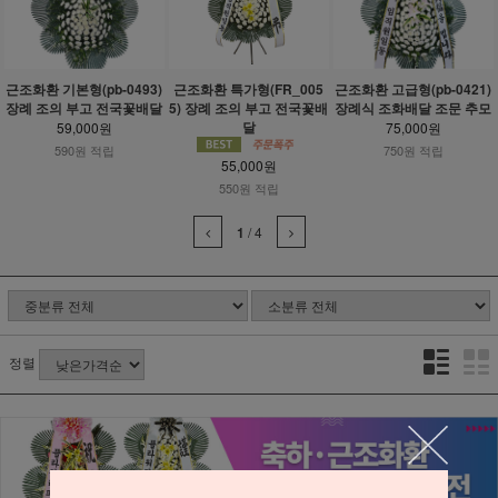
근조화환 기본형(pb-0493)
근조화환 특가형(FR_005
근조화환 고급형(pb-0421)
장례 조의 부고 전국꽃배달
5) 장례 조의 부고 전국꽃배
장례식 조화배달 조문 추모
달
59,000원
75,000원
590원 적립
750원 적립
55,000원
550원 적립
1
/
4
정렬