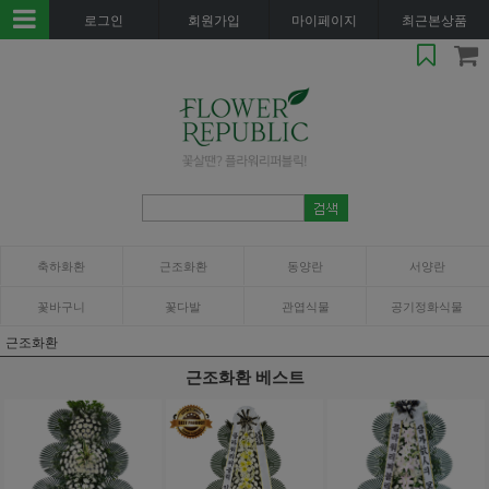
로그인
회원가입
마이페이지
최근본상품
축하화환
근조화환
동양란
서양란
꽃바구니
꽃다발
관엽식물
공기정화식물
근조화환
근조화환 베스트