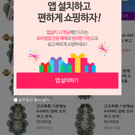
근조화환 (NY_00
근조바구니(fr-000
02) 장례 조의 부고
6) 장례 조의 부고
꽃화환 장례..
전국꽃배달
45,000원
49,000원
450원 적립
490원 적립
근조화환 특가형(F
근조화환 기본형
R_0055) 장례 조
(RI_014) 장례 조
의 부고 전국..
의 부고 전국꽃..
58,000원
55,000원
580원 적립
550원 적립
일주일간 열지 않기
근조화환 기본형(p
근조화환 기본형(p
b-0493) 장례 조의
b-0490) 장례 조의
부고 전국..
부고 전국..
59,000원
59,000원
590원 적립
590원 적립