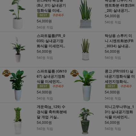
(BJ_01) 실내공기
멘트화분 49호(SH
정화식물 미세..
_28) 실내공기..
54,000원
54,000원
540원 적립
540원 적립
스파트필름(FR_0
탁상용 스투키 미
035) 실내공기정
니 시멘트화분(FR
화식물 미세먼지..
_0034) 실내공..
54,000원
54,000원
540원 적립
540원 적립
스파트필름 (GN10
콩고 (FR1051) 실
67) 실내공기정화
내공기정화식물 미
식물 미세먼지..
세먼지정화식..
54,000원
54,000원
540원 적립
540원 적립
개운죽(g_129) 수
미니고무나무(g_1
경식물 축하화분배
31) 실내공기정화
달 개업 거실..
식물 미세먼지..
54,000원
54,000원
540원 적립
540원 적립