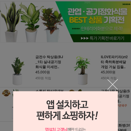
금전수 탁상용(BJ
ILOVE파키라(zt2
_15) 실내공기정
6) 축하화분배달
화식물 미세먼..
개업 거실 집들..
45,000원
45,000원
450원 적립
450원 적립
스투키 탁상용(SH
고무나무 탁상용(S
_67) 실내공기정
H_64) 실내공기정
화식물 미세먼..
화식물 미세..
45,000원
45,000원
450원 적립
450원 적립
레인보우 마지나타
무지개유리화병(3f
(g_133) 축하화분
671) 축하화분배