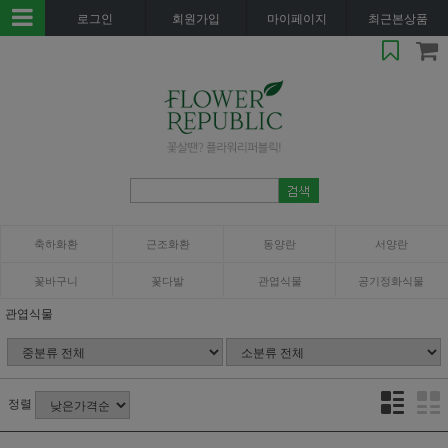
로그인
회원가입
마이페이지
최근본상품
축하화환
근조화환
동양란
서양란
꽃바구니
꽃다발
관엽식물
공기정화식물
관엽식물
정렬