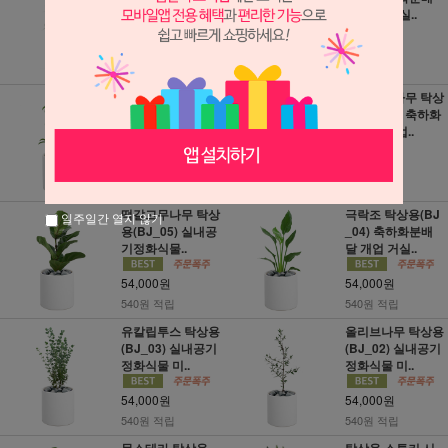
배달 개업..
달 개업 거실..
49,000원
49,000원
490원 적립
490원 적립
홍콩야자 탁상용
뱅갈고무나무 탁상
(BJ_09) 축하화분
용(BJ_07) 축하화
배달 개업 거..
분배달 개업..
54,000원
54,000원
540원 적립
540원 적립
떡갈고무나무 탁상
극락조 탁상용(BJ
일주일간 열지 않기
용(BJ_05) 실내공
_04) 축하화분배
기정화식물..
달 개업 거실..
54,000원
54,000원
540원 적립
540원 적립
유칼립투스 탁상용
올리브나무 탁상용
(BJ_03) 실내공기
(BJ_02) 실내공기
정화식물 미..
정화식물 미..
54,000원
54,000원
540원 적립
540원 적립
몬스테라 탁상용
탁상용 스투키 시