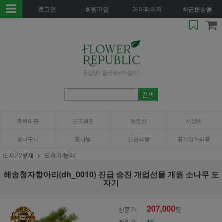
로그인
회원가입
마이페이지
최근본상품
축하화환
근조화환
동양란
서양란
꽃바구니
꽃다발
관엽식물
공기정화식물
도자기/분재
도자기/분재
해송청자항아리(dh_0010) 진급 승진 개업선물 개원 소나무 도
자기
207,000
상품가
원
적립금
1%