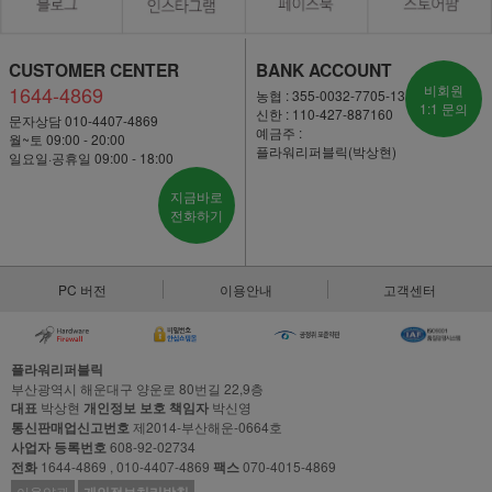
CUSTOMER CENTER
BANK ACCOUNT
1644-4869
비회원
농협 : 355-0032-7705-13
1:1 문의
신한 : 110-427-887160
문자상담 010-4407-4869
예금주 :
월~토 09:00 - 20:00
플라워리퍼블릭(박상현)
일요일·공휴일 09:00 - 18:00
지금바로
전화하기
PC 버전
이용안내
고객센터
플라워리퍼블릭
부산광역시 해운대구 양운로 80번길 22,9층
대표
박상현
개인정보 보호 책임자
박신영
통신판매업신고번호
제2014-부산해운-0664호
사업자 등록번호
608-92-02734
전화
1644-4869 , 010-4407-4869
팩스
070-4015-4869
이용약관