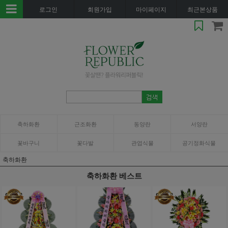
로그인
회원가입
마이페이지
최근본상품
축하화환
근조화환
동양란
서양란
꽃바구니
꽃다발
관엽식물
공기정화식물
축하화환
축하화환 베스트