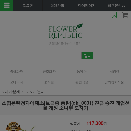
로그인
회원가입
마이페이지
최근본상품
축하화환
근조화환
동양란
서양란
꽃바구니
꽃다발
관엽식물
공기정화식물
도자기/분재
도자기/분재
소엽풍란청자어깨소[보급종 풍란](dh_0001) 진급 승진 개업선
물 개원 소나무 도자기
117,000
상품가
원
적립금
1%