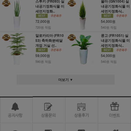
스투키 (FR093) 실
율마 (GN1004) 실
내공기정화식물 미
내공기정화식물 미
세먼지정화..
세먼지정화식..
72,000원
54,000원
720원 적립
540원 적립
알로카리아 (FR10
콩고 (FR1051) 실
53) 축하화분배달
내공기정화식물 미
개업 거실 선..
세먼지정화식..
59,000원
54,000원
590원 적립
540원 적립
더보기 ▼