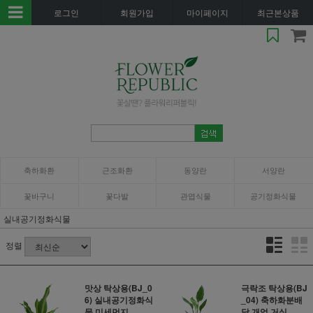
로그인
회원가입
마이페이지
최근본상품
축하화환
근조화환
동양란
서양란
꽃바구니
꽃다발
관엽식물
공기정화식물
실내공기정화식물
정렬
맛상 탁상용(BJ_0
극락조 탁상용(BJ
6) 실내공기정화식
_04) 축하화분배
물 미세먼지..
달 개업 거실..