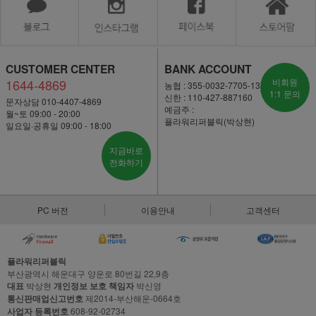
CUSTOMER CENTER
BANK ACCOUNT
1644-4869
비회원
농협 : 355-0032-7705-13
1:1 문의
신한 : 110-427-887160
문자상담 010-4407-4869
예금주 :
월~토 09:00 - 20:00
플라워리퍼블릭(박상현)
일요일·공휴일 09:00 - 18:00
지금바로
전화하기
PC 버전
이용안내
고객센터
플라워리퍼블릭
부산광역시 해운대구 양운로 80번길 22,9층
대표
박상현
개인정보 보호 책임자
박신영
통신판매업신고번호
제2014-부산해운-0664호
사업자 등록번호
608-92-02734