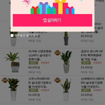
멘트화분 (RI_26)
기정화식물 미세먼
축하화분배달..
지정화식물..
72,000원
89,000원
720원 적립
890원 적립
산세베리아3호(zt
율마(골드크리스
53) 실내공기정화
트)A (zt_10) 실내
식물 미세먼지..
공기정화식물..
일주일간 열지 않기
99,000원
65,000원
990원 적립
650원 적립
아가베 시멘트화분
금전수 돈나무 (3f
소(zt01) 실내공기
619) 축하화분배
정화식물..
달 개업 거실..
89,000원
54,000원
890원 적립
540원 적립
고무나무(GN100
산세베리아 (GN10
9) 실내공기정화식
05) 실내공기정화
물 미세먼지정..
식물 미세먼지..
54,000원
54,000원
540원 적립
540원 적립