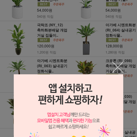
54,000원
54,000원
540원 적립
540원 적립
극락조 (NY_12)
아가베 시멘트화분
축하화분배달 개업
(RI_064) 실내공기
거실 집들이..
정화식물..
120,000원
128,000원
1,200원 적립
1,280원 적립
아가베 시멘트화분
크로톤 (RI_098)
(RI_063) 실내공기
축하화분배달 개업
정화식물..
거실 집들이..
128,000원
65,000원
1,280원 적립
650원 적립
크로톤 (RI_099)
녹보수 (RI_030)
축하화분배달 개업
축하화분배달 개업
거실 집들이..
거실 집들..
84,000원
79,000원
840원 적립
790원 적립
금전수 돈나무 시
율마 (zt70) 실내공