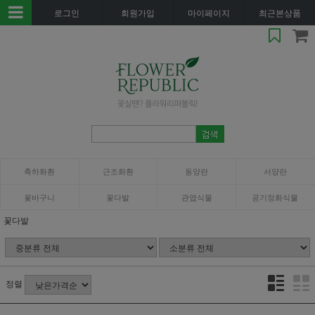
로그인
회원가입
마이페이지
최근본상품
축하화환
근조화환
동양란
서양란
꽃바구니
꽃다발
관엽식물
공기정화식물
꽃다발
정렬