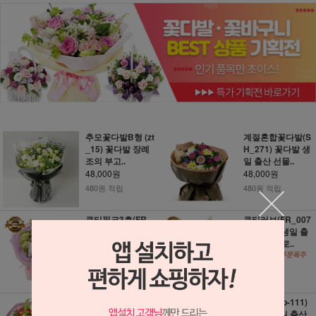
추모꽃다발B형 (zt
계절혼합꽃다발(S
_15) 꽃다발 장례
H_271) 꽃다발 생
조의 부고..
일 출산 선물..
48,000원
48,000원
480원 적립
480원 적립
큐티핑크3호(FR_
큐티러브(FR_007
0071) 꽃다발 생일
0) 꽃다발 생일 출
출산 선물 프..
산 선물 프로..
48,000원
48,000원
480원 적립
480원 적립
혼합 꽃다발 (3c48
향기가득 (b-111)
5) 꽃다발 생일 출
꽃다발 생일 출산