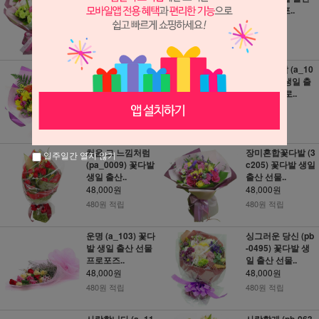
산 선물 프..
선물 프로포..
48,000원
48,000원
480원 적립
480원 적립
행복한 하루! (a_0
카라꽃다발 (a_10
038) 꽃다발 생일
6) 꽃다발 생일 출
출산 선물..
산 선물 프로..
48,000원
48,000원
480원 적립
480원 적립
처음 그 느낌처럼
장미혼합꽃다발 (3
일주일간 열지 않기
(pa_0009) 꽃다발
c205) 꽃다발 생일
생일 출산..
출산 선물..
48,000원
48,000원
480원 적립
480원 적립
운명 (a_103) 꽃다
싱그러운 당신 (pb
발 생일 출산 선물
-0495) 꽃다발 생
프로포즈..
일 출산 선물..
48,000원
48,000원
480원 적립
480원 적립
사랑합니다 (a_11
사랑할게 (pb-063