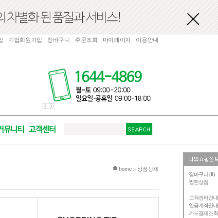
입
기업회원가입
장바구니
주문조회
마이페이지
이용안내
현재 위치
home
상품상세
>
장바구니 (
0
)
찜한상품
고객센터안
입금계좌안
카드결제조