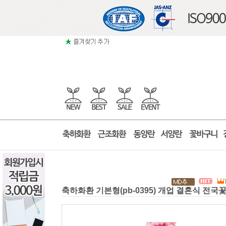
축하화환 기본형(pb-0395) 개업 결혼식 전국