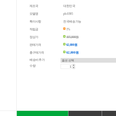
제조국
대한민국
모델명
pb-0395
특이사항
전국배송가능
적립금
1%
정상가
105,000원
판매가격
62,000원
62,000
총구매가격
원
배송비추가
수량