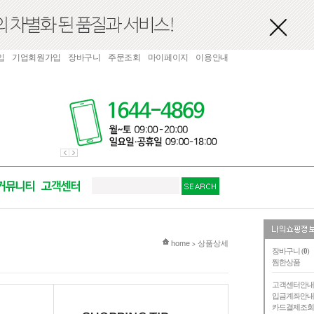
입
기업회원가입
장바구니
주문조회
마이페이지
이용안내
현재 위치
home
상품상세
>
장바구니 (
0
)
찜한상품
고객센터안
입금계좌안
카드결제조