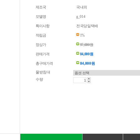
제조국
국내외
모델명
g_014
특이사항
전국당일택배
적립금
1%
정상가
97,000원
판매가격
84,000원
84,000
총구매가격
원
물받침대
수량