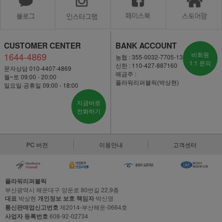
CUSTOMER CENTER
BANK ACCOUNT
1644-4869
비회원
농협 : 355-0032-7705-13
1:1 문의
신한 : 110-427-887160
문자상담 010-4407-4869
예금주 :
월~토 09:00 - 20:00
플라워리퍼블릭(박상현)
일요일·공휴일 09:00 - 18:00
지금바로
전화하기
PC 버전
이용안내
고객센터
플라워리퍼블릭
부산광역시 해운대구 양운로 80번길 22,9층
대표
박상현
개인정보 보호 책임자
박신영
통신판매업신고번호
제2014-부산해운-0664호
사업자 등록번호
608-92-02734