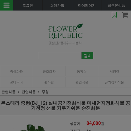
로그인
회원가입
마이페이지
최근본상품
축하화환
근조화환
동양란
서양란
꽃바구니
꽃다발
관엽식물
공기정화식물
관엽식물
관엽식물
중형
몬스테라 중형(BJ_12) 실내공기정화식물 미세먼지정화식물 공
기청정 선물 키우기쉬운 승진화분
84,000
상품가
원
적립금
1%