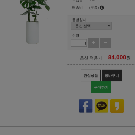
배송비
(무료)
물받침대
수량
84,000
옵션 적용가
원
관심상품
장바구니
구매하기