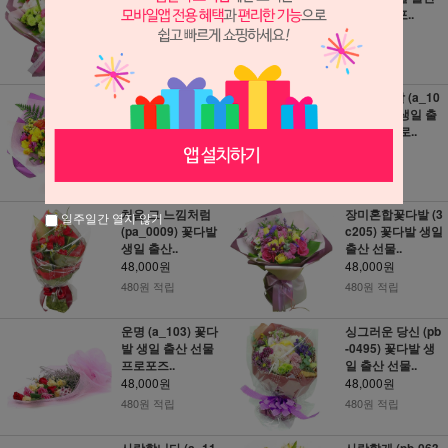
산 선물 프..
선물 프로포..
48,000원
48,000원
480원 적립
480원 적립
행복한 하루! (a_0
카라꽃다발 (a_10
038) 꽃다발 생일
6) 꽃다발 생일 출
출산 선물..
산 선물 프로..
48,000원
48,000원
480원 적립
480원 적립
처음 그 느낌처럼
장미혼합꽃다발 (3
일주일간 열지 않기
(pa_0009) 꽃다발
c205) 꽃다발 생일
생일 출산..
출산 선물..
48,000원
48,000원
480원 적립
480원 적립
운명 (a_103) 꽃다
싱그러운 당신 (pb
발 생일 출산 선물
-0495) 꽃다발 생
프로포즈..
일 출산 선물..
48,000원
48,000원
480원 적립
480원 적립
사랑합니다 (a_11
사랑할게 (pb-063