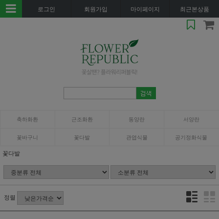
로그인
회원가입
마이페이지
최근본상품
축하화환
근조화환
동양란
서양란
꽃바구니
꽃다발
관엽식물
공기정화식물
꽃다발
정렬