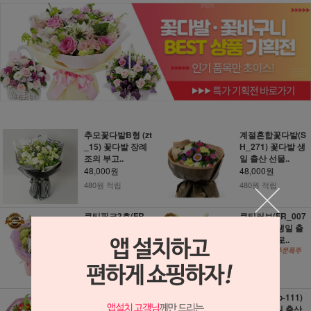
추모꽃다발B형 (zt
계절혼합꽃다발(S
_15) 꽃다발 장례
H_271) 꽃다발 생
조의 부고..
일 출산 선물..
48,000원
48,000원
480원 적립
480원 적립
큐티핑크3호(FR_
큐티러브(FR_007
0071) 꽃다발 생일
0) 꽃다발 생일 출
출산 선물 프..
산 선물 프로..
48,000원
48,000원
480원 적립
480원 적립
혼합 꽃다발 (3c48
향기가득 (b-111)
5) 꽃다발 생일 출
꽃다발 생일 출산