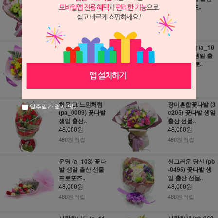
산 선물 프..
선물 프로포..
48,000원
48,000원
480원 적립
480원 적립
행복한 하루! (a_0
카라꽃다발 (a_10
038) 꽃다발 생일
6) 꽃다발 생일 출
출산 선물..
산 선물 프로..
48,000원
48,000원
480원 적립
480원 적립
처음 그 느낌처럼
장미혼합꽃다발 (3
일주일간 열지 않기
(pa_0009) 꽃다발
c205) 꽃다발 생일
생일 출산..
출산 선물..
48,000원
48,000원
480원 적립
480원 적립
운명 (a_103) 꽃다
싱그러운 당신 (pb
발 생일 출산 선물
-0495) 꽃다발 생
프로포즈..
일 출산 선물..
48,000원
48,000원
480원 적립
480원 적립
사랑합니다 (a_11
사랑할게 (pb-063