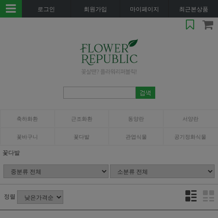
로그인
회원가입
마이페이지
최근본상품
축하화환
근조화환
동양란
서양란
꽃바구니
꽃다발
관엽식물
공기정화식물
꽃다발
정렬