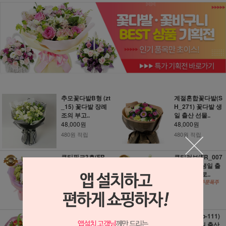
추모꽃다발B형 (zt
계절혼합꽃다발(S
_15) 꽃다발 장례
H_271) 꽃다발 생
조의 부고..
일 출산 선물..
48,000원
48,000원
480원 적립
480원 적립
큐티핑크3호(FR_
큐티러브(FR_007
0071) 꽃다발 생일
0) 꽃다발 생일 출
출산 선물 프..
산 선물 프로..
48,000원
48,000원
480원 적립
480원 적립
혼합 꽃다발 (3c48
향기가득 (b-111)
5) 꽃다발 생일 출
꽃다발 생일 출산