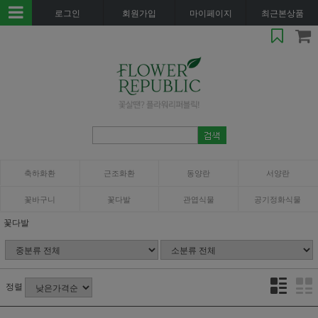
로그인
회원가입
마이페이지
최근본상품
축하화환
근조화환
동양란
서양란
꽃바구니
꽃다발
관엽식물
공기정화식물
꽃다발
정렬