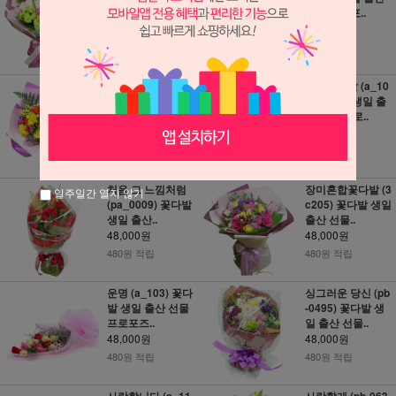
산 선물 프..
선물 프로포..
48,000원
48,000원
480원 적립
480원 적립
행복한 하루! (a_0
카라꽃다발 (a_10
038) 꽃다발 생일
6) 꽃다발 생일 출
출산 선물..
산 선물 프로..
48,000원
48,000원
480원 적립
480원 적립
처음 그 느낌처럼
장미혼합꽃다발 (3
일주일간 열지 않기
(pa_0009) 꽃다발
c205) 꽃다발 생일
생일 출산..
출산 선물..
48,000원
48,000원
480원 적립
480원 적립
운명 (a_103) 꽃다
싱그러운 당신 (pb
발 생일 출산 선물
-0495) 꽃다발 생
프로포즈..
일 출산 선물..
48,000원
48,000원
480원 적립
480원 적립
사랑합니다 (a_11
사랑할게 (pb-063