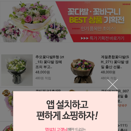
추모꽃다발B형 (zt
계절혼합꽃다발(S
_15) 꽃다발 장례
H_271) 꽃다발 생
조의 부고..
일 출산 선물..
48,000원
48,000원
480원 적립
480원 적립
큐티핑크3호(FR_
큐티러브(FR_007
0071) 꽃다발 생일
0) 꽃다발 생일 출
출산 선물 프..
산 선물 프로..
48,000원
48,000원
480원 적립
480원 적립
혼합 꽃다발 (3c48
향기가득 (b-111)
5) 꽃다발 생일 출
꽃다발 생일 출산