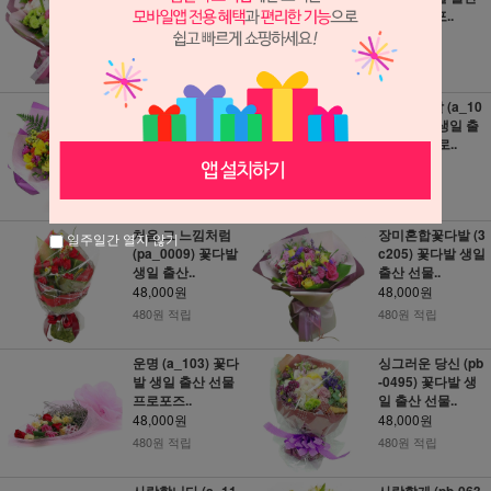
산 선물 프..
선물 프로포..
48,000원
48,000원
480원 적립
480원 적립
행복한 하루! (a_0
카라꽃다발 (a_10
038) 꽃다발 생일
6) 꽃다발 생일 출
출산 선물..
산 선물 프로..
48,000원
48,000원
480원 적립
480원 적립
처음 그 느낌처럼
장미혼합꽃다발 (3
일주일간 열지 않기
(pa_0009) 꽃다발
c205) 꽃다발 생일
생일 출산..
출산 선물..
48,000원
48,000원
480원 적립
480원 적립
운명 (a_103) 꽃다
싱그러운 당신 (pb
발 생일 출산 선물
-0495) 꽃다발 생
프로포즈..
일 출산 선물..
48,000원
48,000원
480원 적립
480원 적립
사랑합니다 (a_11
사랑할게 (pb-063