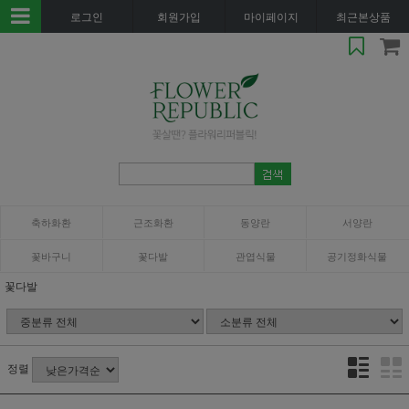
로그인
회원가입
마이페이지
최근본상품
축하화환
근조화환
동양란
서양란
꽃바구니
꽃다발
관엽식물
공기정화식물
꽃다발
정렬