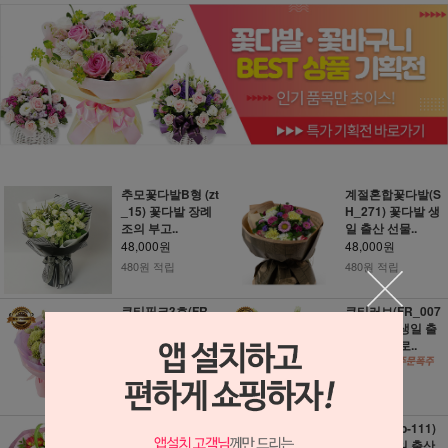
추모꽃다발B형 (zt
계절혼합꽃다발(S
_15) 꽃다발 장례
H_271) 꽃다발 생
조의 부고..
일 출산 선물..
48,000원
48,000원
480원 적립
480원 적립
큐티핑크3호(FR_
큐티러브(FR_007
0071) 꽃다발 생일
0) 꽃다발 생일 출
출산 선물 프..
산 선물 프로..
48,000원
48,000원
480원 적립
480원 적립
혼합 꽃다발 (3c48
향기가득 (b-111)
5) 꽃다발 생일 출
꽃다발 생일 출산