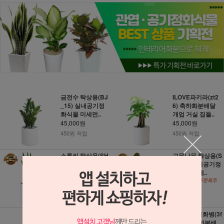
금전수 탁상용(BJ
ILOVE파키라(zt2
_15) 실내공기정
6) 축하화분배달
화식물 미세먼..
개업 거실 집들..
45,000원
45,000원
450원 적립
450원 적립
스투키 탁상용(SH
고무나무 탁상용(S
_67) 실내공기정
H_64) 실내공기정
화식물 미세먼..
화식물 미세..
45,000원
45,000원
450원 적립
450원 적립
레인보우 마지나타
무지개유리화병(3f
(g_133) 축하화분
671) 축하화분배