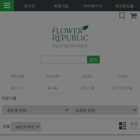
로그인
회원가입
마이페이지
최근본상품
축하화환
근조화환
동양란
서양란
꽃바구니
꽃다발
관엽식물
공기정화식물
관엽식물
정렬