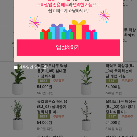
배달 개업..
달 개업 거실..
49,000원
49,000원
490원 적립
490원 적립
홍콩야자 탁상용
뱅갈고무나무 탁상
(BJ_09) 축하화분
용(BJ_07) 축하화
배달 개업 거..
분배달 개업..
54,000원
54,000원
540원 적립
540원 적립
떡갈고무나무 탁상
극락조 탁상용(BJ
일주일간 열지 않기
용(BJ_05) 실내공
_04) 축하화분배
기정화식물..
달 개업 거실..
54,000원
54,000원
540원 적립
540원 적립
유칼립투스 탁상용
올리브나무 탁상용
(BJ_03) 실내공기
(BJ_02) 실내공기
정화식물 미..
정화식물 미..
54,000원
54,000원
540원 적립
540원 적립
몬스테라 탁상용
탁상용 스투키 시