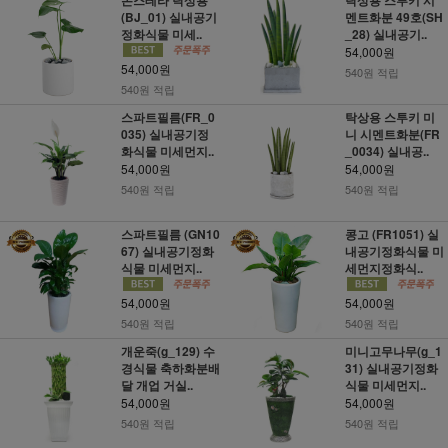
(BJ_01) 실내공기
멘트화분 49호(SH
정화식물 미세..
_28) 실내공기..
54,000원
54,000원
540원 적립
540원 적립
스파트필름(FR_0
탁상용 스투키 미
035) 실내공기정
니 시멘트화분(FR
화식물 미세먼지..
_0034) 실내공..
54,000원
54,000원
540원 적립
540원 적립
스파트필름 (GN10
콩고 (FR1051) 실
67) 실내공기정화
내공기정화식물 미
식물 미세먼지..
세먼지정화식..
54,000원
54,000원
540원 적립
540원 적립
개운죽(g_129) 수
미니고무나무(g_1
경식물 축하화분배
31) 실내공기정화
달 개업 거실..
식물 미세먼지..
54,000원
54,000원
540원 적립
540원 적립