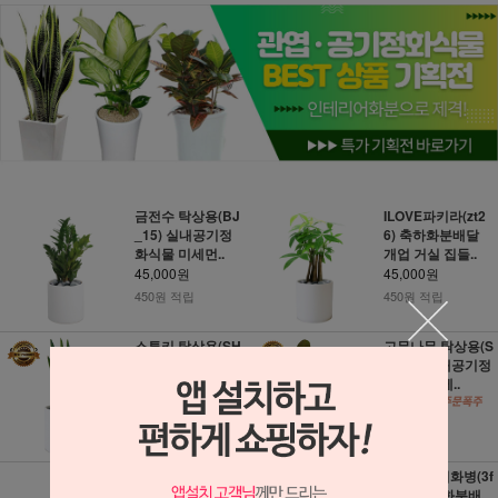
금전수 탁상용(BJ
ILOVE파키라(zt2
_15) 실내공기정
6) 축하화분배달
화식물 미세먼..
개업 거실 집들..
45,000원
45,000원
450원 적립
450원 적립
스투키 탁상용(SH
고무나무 탁상용(S
_67) 실내공기정
H_64) 실내공기정
화식물 미세먼..
화식물 미세..
45,000원
45,000원
450원 적립
450원 적립
레인보우 마지나타
무지개유리화병(3f
(g_133) 축하화분
671) 축하화분배