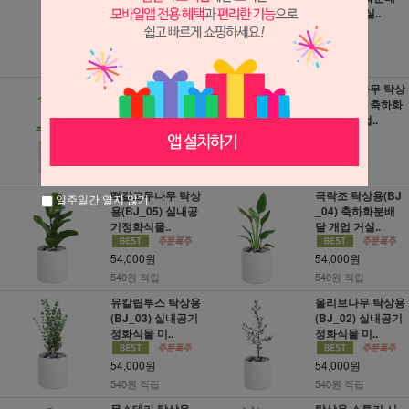
배달 개업..
달 개업 거실..
49,000원
49,000원
490원 적립
490원 적립
홍콩야자 탁상용
뱅갈고무나무 탁상
(BJ_09) 축하화분
용(BJ_07) 축하화
배달 개업 거..
분배달 개업..
54,000원
54,000원
540원 적립
540원 적립
떡갈고무나무 탁상
극락조 탁상용(BJ
일주일간 열지 않기
용(BJ_05) 실내공
_04) 축하화분배
기정화식물..
달 개업 거실..
54,000원
54,000원
540원 적립
540원 적립
유칼립투스 탁상용
올리브나무 탁상용
(BJ_03) 실내공기
(BJ_02) 실내공기
정화식물 미..
정화식물 미..
54,000원
54,000원
540원 적립
540원 적립
몬스테라 탁상용
탁상용 스투키 시