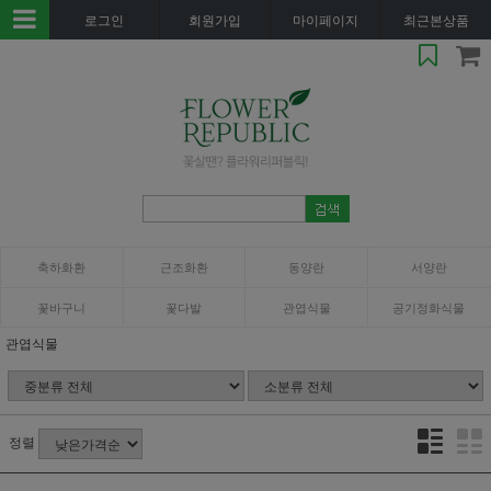
로그인
회원가입
마이페이지
최근본상품
축하화환
근조화환
동양란
서양란
꽃바구니
꽃다발
관엽식물
공기정화식물
관엽식물
정렬