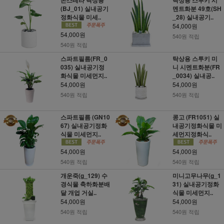
(BJ_01) 실내공기
멘트화분 49호(SH
정화식물 미세..
_28) 실내공기..
54,000원
54,000원
540원 적립
540원 적립
스파트필름(FR_0
탁상용 스투키 미
035) 실내공기정
니 시멘트화분(FR
화식물 미세먼지..
_0034) 실내공..
54,000원
54,000원
540원 적립
540원 적립
스파트필름 (GN10
콩고 (FR1051) 실
67) 실내공기정화
내공기정화식물 미
식물 미세먼지..
세먼지정화식..
54,000원
54,000원
540원 적립
540원 적립
개운죽(g_129) 수
미니고무나무(g_1
경식물 축하화분배
31) 실내공기정화
달 개업 거실..
식물 미세먼지..
54,000원
54,000원
540원 적립
540원 적립