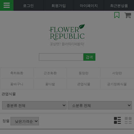
로그인
회원가입
마이페이지
최근본상품
축하화환
근조화환
동양란
서양란
꽃바구니
꽃다발
관엽식물
공기정화식물
관엽식물
정렬