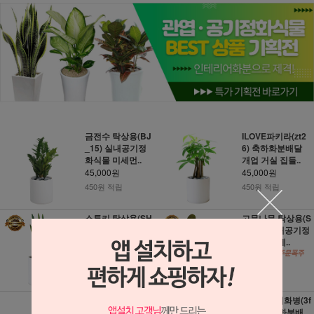
금전수 탁상용(BJ
ILOVE파키라(zt2
_15) 실내공기정
6) 축하화분배달
화식물 미세먼..
개업 거실 집들..
45,000원
45,000원
450원 적립
450원 적립
스투키 탁상용(SH
고무나무 탁상용(S
_67) 실내공기정
H_64) 실내공기정
화식물 미세먼..
화식물 미세..
45,000원
45,000원
450원 적립
450원 적립
레인보우 마지나타
무지개유리화병(3f
(g_133) 축하화분
671) 축하화분배