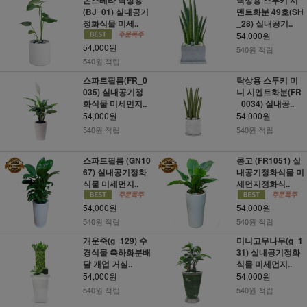
(BJ_01) 실내공기
멘트화분 49호(SH
정화식물 미세..
_28) 실내공기..
54,000원
54,000원
540원 적립
540원 적립
스파트필름(FR_0
탁상용 스투키 미
035) 실내공기정
니 시멘트화분(FR
화식물 미세먼지..
_0034) 실내공..
54,000원
54,000원
540원 적립
540원 적립
스파트필름 (GN10
콩고 (FR1051) 실
67) 실내공기정화
내공기정화식물 미
식물 미세먼지..
세먼지정화식..
54,000원
54,000원
540원 적립
540원 적립
개운죽(g_129) 수
미니고무나무(g_1
경식물 축하화분배
31) 실내공기정화
달 개업 거실..
식물 미세먼지..
54,000원
54,000원
540원 적립
540원 적립