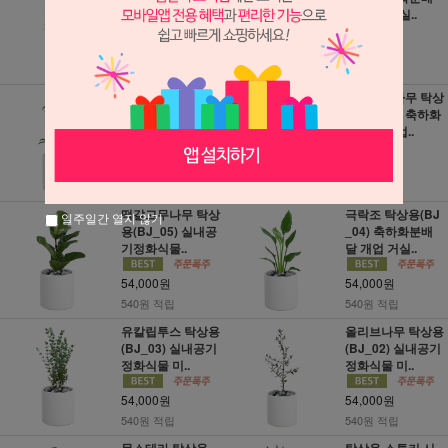
배달 개업..
달 개업 거실..
49,000원
49,000원
490원 적립
490원 적립
홍콩야자 탁상용
뱅갈고무나무 탁상
(BJ_09) 축하화분
용(BJ_07) 축하화
배달 개업 거..
분배달 개업..
54,000원
54,000원
540원 적립
540원 적립
떡갈고무나무 탁상
극락조 탁상용(BJ
일주일간 열지 않기
용(BJ_05) 실내공
_04) 축하화분배
기정화식물..
달 개업 거실..
54,000원
54,000원
540원 적립
540원 적립
유칼립투스 탁상용
올리브나무 탁상용
(BJ_03) 실내공기
(BJ_02) 실내공기
정화식물 미..
정화식물 미..
54,000원
54,000원
540원 적립
540원 적립
몬스테라 탁상용
탁상용 스투키 시