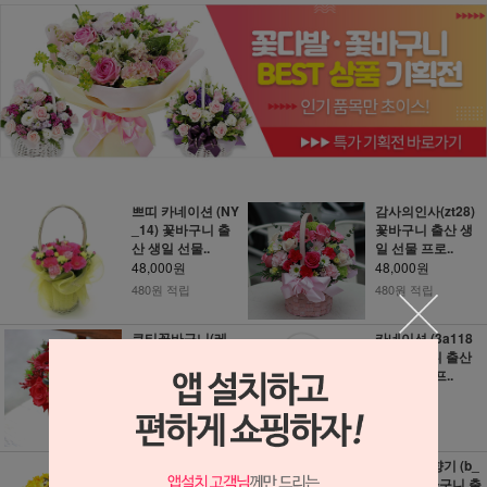
쁘띠 카네이션 (NY
감사의인사(zt28)
_14) 꽃바구니 출
꽃바구니 출산 생
산 생일 선물..
일 선물 프로..
48,000원
48,000원
480원 적립
480원 적립
큐티꽃바구니(레
카네이션 (3a118
드)(FR_0094) 꽃
8) 꽃바구니 출산
바구니 출산 생..
생일 선물 프..
48,000원
48,000원
480원 적립
480원 적립
후리지아바구니 (a
후리지아 향기 (b_
-121) 꽃바구니 출
0112) 꽃바구니 출