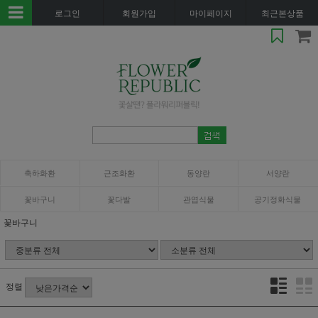
로그인
회원가입
마이페이지
최근본상품
축하화환
근조화환
동양란
서양란
꽃바구니
꽃다발
관엽식물
공기정화식물
꽃바구니
정렬