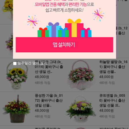
산 생일 선..
산 생일 선..
48,000원
48,000원
480원 적립
480원 적립
향기는 사랑을 남
행복한 나를 (b_12
기고 (b_0171) 꽃
0) 꽃바구니 출산
바구니 출산..
생일 선물..
48,000원
48,000원
480원 적립
480원 적립
햇살같은 그대 (b_
하늘땅 별땅 (b_16
일주일간 열지 않기
0114) 꽃바구니 출
1) 꽃바구니 출산
산 생일 선..
생일 선물..
48,000원
48,000원
480원 적립
480원 적립
풍성한 가을 (b_01
큐트엔젤 (b_005
72) 꽃바구니 출산
0) 꽃바구니 출산
생일 선물..
생일 선물 프..
48,000원
48,000원
480원 적립
480원 적립
컬러풀 플라워 (b_
카네이션 꽃바구니