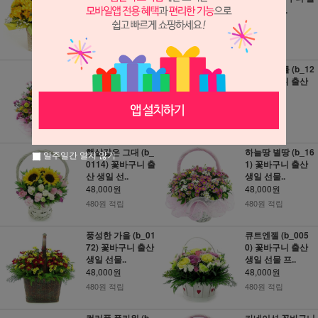
산 생일 선..
산 생일 선..
48,000원
48,000원
480원 적립
480원 적립
향기는 사랑을 남
행복한 나를 (b_12
기고 (b_0171) 꽃
0) 꽃바구니 출산
바구니 출산..
생일 선물..
48,000원
48,000원
480원 적립
480원 적립
햇살같은 그대 (b_
하늘땅 별땅 (b_16
일주일간 열지 않기
0114) 꽃바구니 출
1) 꽃바구니 출산
산 생일 선..
생일 선물..
48,000원
48,000원
480원 적립
480원 적립
풍성한 가을 (b_01
큐트엔젤 (b_005
72) 꽃바구니 출산
0) 꽃바구니 출산
생일 선물..
생일 선물 프..
48,000원
48,000원
480원 적립
480원 적립
컬러풀 플라워 (b_
카네이션 꽃바구니