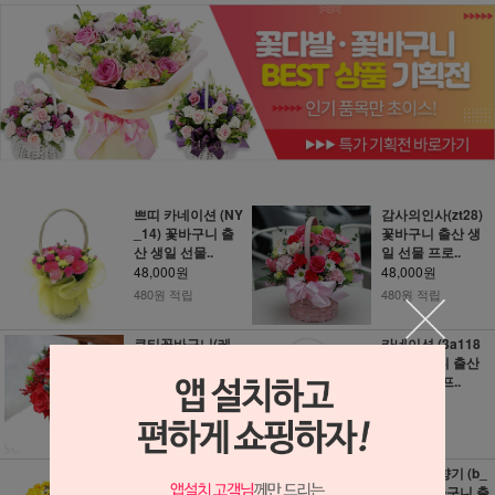
쁘띠 카네이션 (NY
감사의인사(zt28)
_14) 꽃바구니 출
꽃바구니 출산 생
산 생일 선물..
일 선물 프로..
48,000원
48,000원
480원 적립
480원 적립
큐티꽃바구니(레
카네이션 (3a118
드)(FR_0094) 꽃
8) 꽃바구니 출산
바구니 출산 생..
생일 선물 프..
48,000원
48,000원
480원 적립
480원 적립
후리지아바구니 (a
후리지아 향기 (b_
-121) 꽃바구니 출
0112) 꽃바구니 출