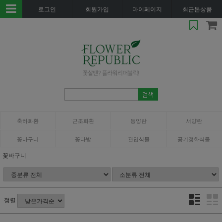
로그인
회원가입
마이페이지
최근본상품
축하화환
근조화환
동양란
서양란
꽃바구니
꽃다발
관엽식물
공기정화식물
꽃바구니
정렬