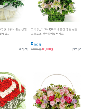
45) 꽃바구니 출산 생일
고백 (b_0130) 꽃바구니 출산 생일 선물
배달...
프로포즈 전국꽃배달서비스
890원
89,000원
101000원