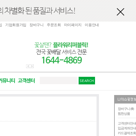
입
기업회원가입
장바구니
주문조회
마이페이지
이용안내
장바구니 (
0
)
찜한상품
고객센터안
입금계좌안
카드결제조