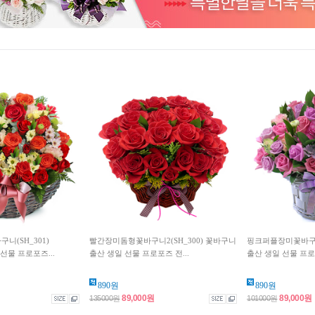
(SH_301)
빨간장미돔형꽃바구니2(SH_300) 꽃바구니
핑크퍼플장미꽃바구니
선물 프로포즈...
출산 생일 선물 프로포즈 전...
출산 생일 선물 프로포
890원
890원
89,000원
89,000원
135000원
101000원