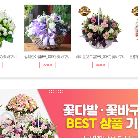
77) 꽃바구니
상쾌한아침(FR_0090) 꽃바구니
바이올렛드림(FR_0084) 꽃바구니
분홍장
\
72,000
\
54,000