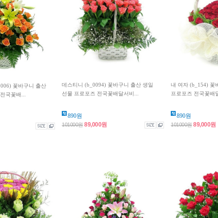
데스티니 (b_0094) 꽃바구니 출산 생일
내 여자 (b_154)
0006) 꽃바구니 출산
선물 프로포즈 전국꽃배달서비...
프로포즈 전국꽃배
전국꽃배...
890원
890원
89,000원
89,000원
101000원
101000원