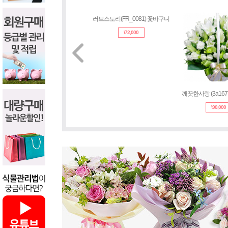
러브스토리(FR_0081) 꽃바구니
깨끗한사랑 (3a16
\
72,000
\
90,000