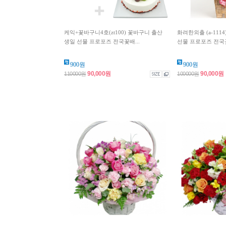
케익+꽃바구니4호(zt100) 꽃바구니 출산
화려한외출 (a-111
생일 선물 프로포즈 전국꽃배...
선물 프로포즈 전국꽃
900원
900원
90,000원
90,000원
110000원
100000원