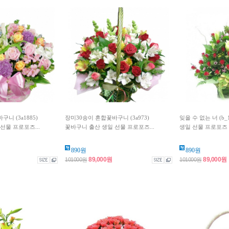
니 (3a1885)
장미30송이 혼합꽃바구니 (3a973)
잊을 수 없는 너 (b
선물 프로포즈...
꽃바구니 출산 생일 선물 프로포즈...
생일 선물 프로포즈 
890원
890원
89,000원
89,000원
101000원
101000원