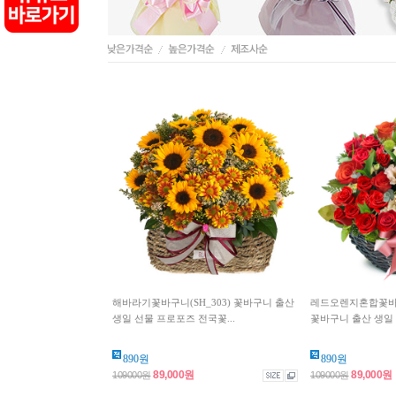
해바라기꽃바구니(SH_303) 꽃바구니 출산
레드오렌지혼합꽃바구니
생일 선물 프로포즈 전국꽃...
꽃바구니 출산 생일 
890원
890원
89,000원
89,000원
109000원
109000원