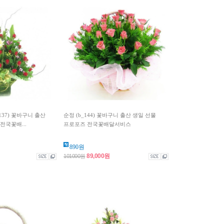
_137) 꽃바구니 출산
순정 (b_144) 꽃바구니 출산 생일 선물
전국꽃배...
프로포즈 전국꽃배달서비스
890원
89,000원
101000원