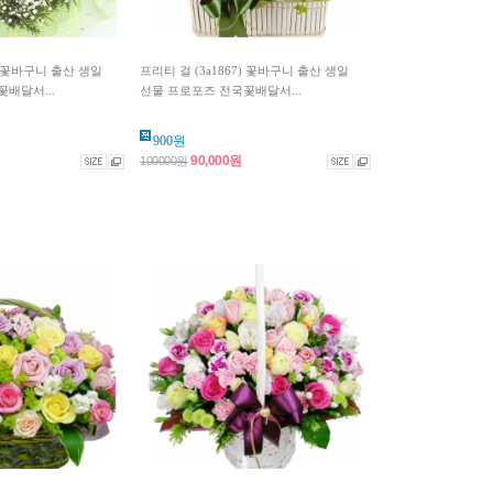
) 꽃바구니 출산 생일
프리티 걸 (3a1867) 꽃바구니 출산 생일
배달서...
선물 프로포즈 전국꽃배달서...
900원
90,000원
100000원