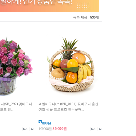
등록 제품 :
530
개
(SH_297) 꽃바구니
과일바구니(소)(FR_0101) 꽃바구니 출산
즈 전...
생일 선물 프로포즈 전국꽃배...
890원
89,000원
109000원