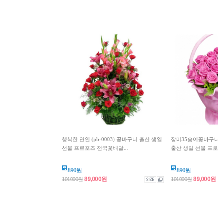
행복한 연인 (pb-0003) 꽃바구니 출산 생일
장미35송이꽃바구니 (
선물 프로포즈 전국꽃배달...
출산 생일 선물 프로포
890원
890원
89,000원
89,000원
101000원
101000원