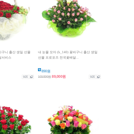
 꽃바구니 출산 생일 선물
내 눈물 모아 (b_140) 꽃바구니 출산 생일
달서비스
선물 프로포즈 전국꽃배달...
890원
89,000원
101000원