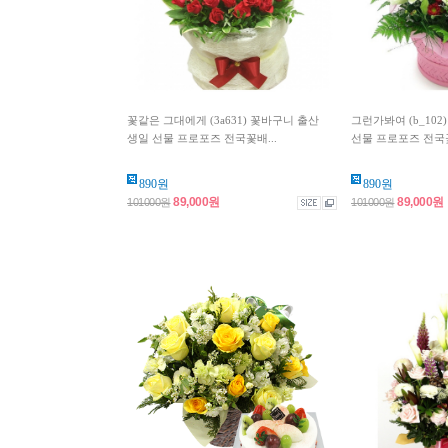
꽃같은 그대에게 (3a631) 꽃바구니 출산
그런가봐여 (b_102
생일 선물 프로포즈 전국꽃배...
선물 프로포즈 전국꽃
890원
890원
89,000원
89,000원
101000원
101000원