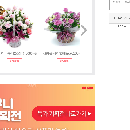
전화카드결
TODAY VIE
미바구니2호(FR_0086) 꽃
사랑을 시작할때 (pb-0105) 꽃바
혼합바구니 (b_0069) 꽃
\
59,000
\
65,000
\
58,000