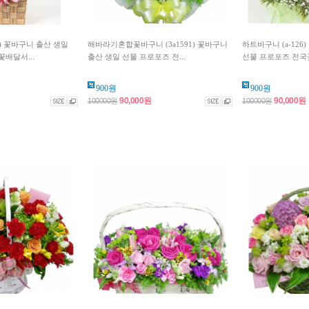
4) 꽃바구니 출산 생일
해바라기혼합꽃바구니 (3a1591) 꽃바구니
하트바구니 (a-126
배달서...
출산 생일 선물 프로포즈 전...
선물 프로포즈 전국꽃
900원
900원
90,000원
90,000원
100000원
100000원