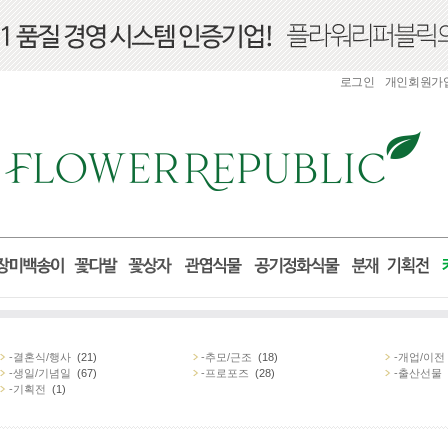
로그인
개인회원가
-결혼식/행사
(21)
-추모/근조
(18)
-개업/이전
-생일/기념일
(67)
-프로포즈
(28)
-출산선물
-기획전
(1)