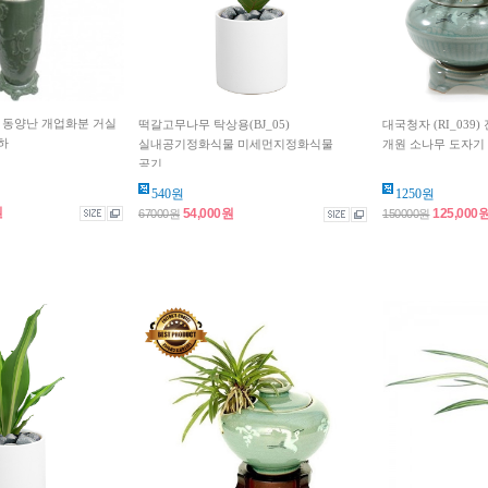
양란 동양난 개업화분 거실
떡갈고무나무 탁상용(BJ_05)
대국청자 (RI_039
하
실내공기정화식물 미세먼지정화식물
개원 소나무 도자기
공기...
540원
1250원
원
54,000원
125,000
67000원
150000원