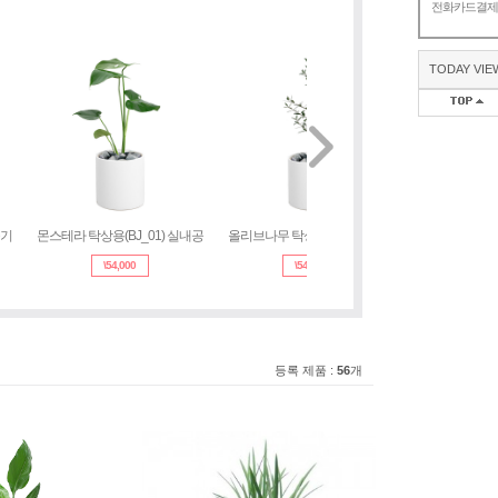
전화카드결
TODAY VIE
 탁상용(BJ_15) 실내공기
몬스테라 탁상용(BJ_01) 실내공
올리브나무 탁상용(BJ_02)
\
45,000
\
54,000
\
54,000
등록 제품 :
56
개