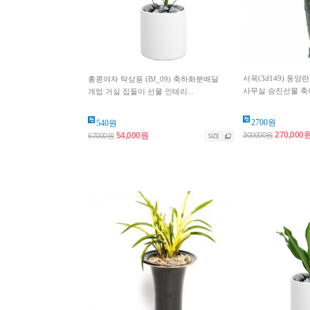
서옥(3d149) 동
홍콩야자 탁상용 (BJ_09) 축하화분배달
사무실 승진선물 축
개업 거실 집들이 선물 인테리...
2700원
540원
270,000
54,000원
300000원
67000원