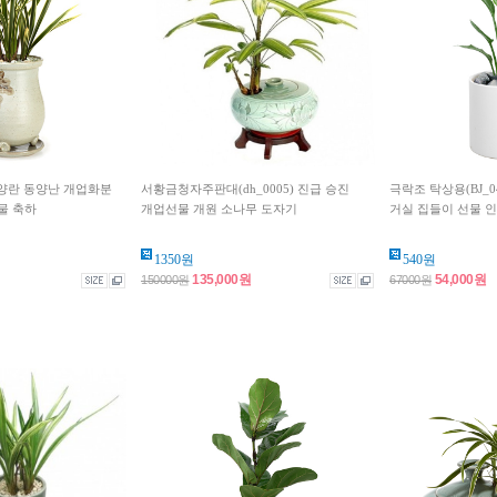
 동양란 동양난 개업화분
서황금청자주판대(dh_0005) 진급 승진
극락조 탁상용(BJ_
물 축하
개업선물 개원 소나무 도자기
거실 집들이 선물 인
1350원
540원
135,000원
54,000원
150000원
67000원