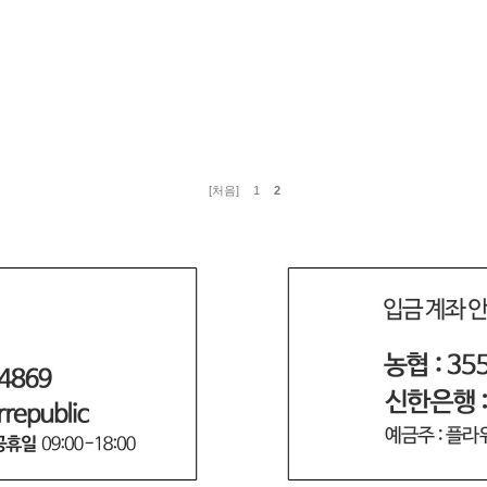
[처음]
1
2