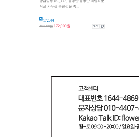
황금일향 (RI_117) 동양란 동양난 개업화분
거실 사무실 승진선물 축...
1720원
172,000원
198000원