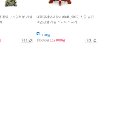
양란 동양난 개업화분 거실
대국청자어깨항아리(dh_0009) 진급 승진
하
개업선물 개원 소나무 도자기
1170원
원
117,000원
130000원