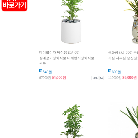
테이블야자 탁상용 (BJ_08)
옥화금 (RI_080)
실내공기정화식물 미세먼지정화식물
거실 사무실 승진선
선물...
540원
890원
54,000원
89,000원
67000원
119000원