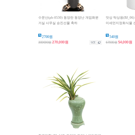
수문산(pb-0530) 동양란 동양난 개업화분
맛상 탁상용(BJ_0
거실 사무실 승진선물 축하
미세먼지정화식물 선물
2700원
540원
270,000원
54,000원
300000원
67000원