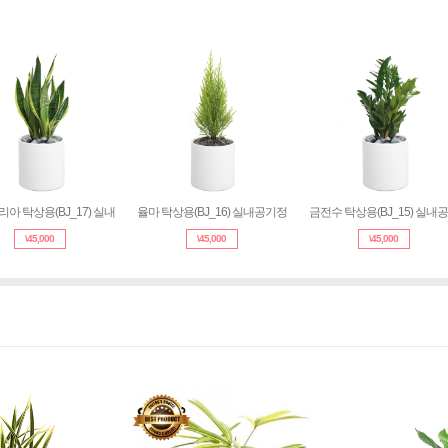
BJ_07) 축
산세베리아 탁상용(BJ_17) 실내
율마 탁상용(BJ_16) 실내공기정
금전수
\
45,000
\
45,000