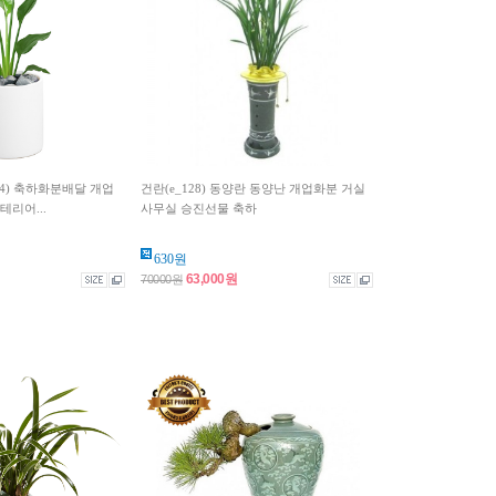
04) 축하화분배달 개업
건란(e_128) 동양란 동양난 개업화분 거실
테리어...
사무실 승진선물 축하
630원
63,000원
70000원