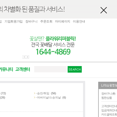
입
기업회원가입
장바구니
주문조회
마이페이지
이용안내
(72)
-승진/취임
(56)
장바구니 (
0
)
(26)
-어버이날/스승의날
(6)
찜한상품
고객센터안
입금계좌안
카드결제조