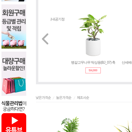
맛상 탁상용(BJ_06) 실내공기정
뱅갈고무나무 탁상용(
\
54,000
\
54,000