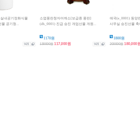
6) 실내공기정화식물
소엽풍란청자어깨소[보급종 풍란]
애국(e_0001) 동
 공기청...
(dh_0001) 진급 승진 개업선물 개원...
사무실 승진선물 축
1170원
1800원
117,000원
180,000
130000원
200000원