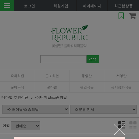
로그인
회원가입
마이페이지
최근본상품
축하화환
근조화환
동양란
서양란
꽃바구니
꽃다발
관엽식물
공기정화식물
테마별 추천상품
-어버이날/스승의날
정렬