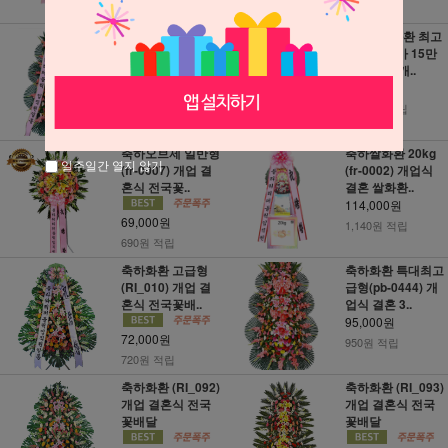
축하화환 고급형(p
4단 축하화환 최고
b-0388) 개업식 결
급형 시중가 15만
혼 3단 꽃배..
원 (FR-1) 개..
82,000원
124,000원
820원 적립
1,240원 적립
축하오브제 일반형
축하쌀화환 20kg
일주일간 열지 않기
(fr-0007) 개업 결
(fr-0002) 개업식
혼식 전국꽃..
결혼 쌀화환..
114,000원
69,000원
1,140원 적립
690원 적립
축하화환 고급형
축하화환 특대최고
(RI_010) 개업 결
급형(pb-0444) 개
혼식 전국꽃배..
업식 결혼 3..
95,000원
72,000원
950원 적립
720원 적립
축하화환 (RI_092)
축하화환 (RI_093)
개업 결혼식 전국
개업 결혼식 전국
꽃배달
꽃배달