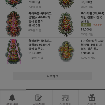
79,000원
68,000원
790원 적립
680원 적립
축하화환 특대최고
축하화환 (RI_094)
급형(pb-0448) 개
개업 결혼식 전국
업식 결혼 3..
꽃배달
88,000원
89,000원
880원 적립
890원 적립
축하화환 특대최고
5단 축하화환 고급
급형(pb-0380) 개
형 (FR_1055) 개
업식 결혼 3..
업식 결혼 꽃..
113,000원
170,000원
1,130원 적립
1,700원 적립
더보기 ▼