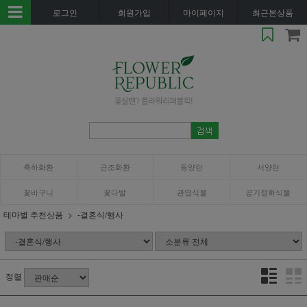
로그인
회원가입
마이페이지
최근본상품
축하화환
근조화환
동양란
서양란
꽃바구니
꽃다발
관엽식물
공기정화식물
테마별 추천상품
-결혼식/행사
정렬