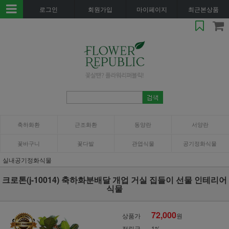
로그인
회원가입
마이페이지
최근본상품
축하화환
근조화환
동양란
서양란
꽃바구니
꽃다발
관엽식물
공기정화식물
실내공기정화식물
크로톤(j-10014) 축하화분배달 개업 거실 집들이 선물 인테리어
식물
72,000
상품가
원
적립금
1%