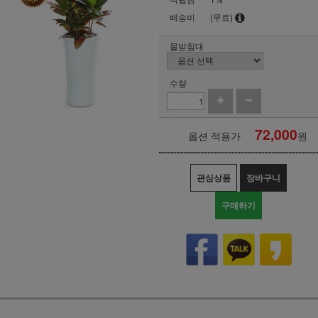
배송비
(무료)
물받침대
수량
72,000
옵션 적용가
원
관심상품
장바구니
구매하기