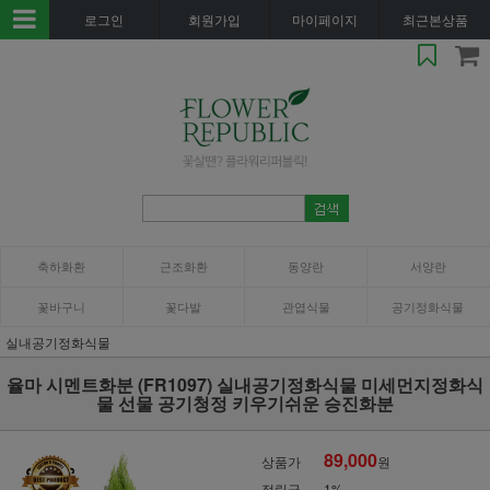
로그인
회원가입
마이페이지
최근본상품
축하화환
근조화환
동양란
서양란
꽃바구니
꽃다발
관엽식물
공기정화식물
실내공기정화식물
율마 시멘트화분 (FR1097) 실내공기정화식물 미세먼지정화식
물 선물 공기청정 키우기쉬운 승진화분
89,000
상품가
원
적립금
1%