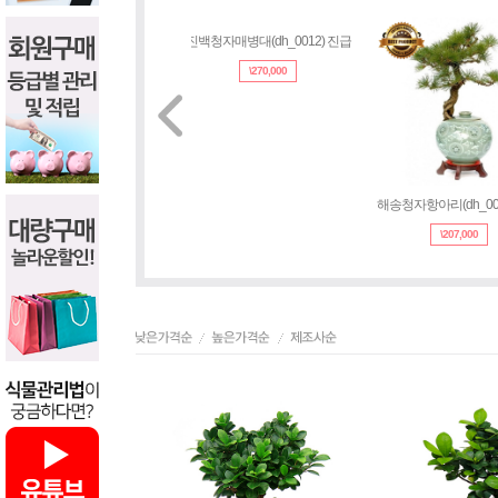
진백청자매병대(dh_0012) 진급
해송청자항아리(dh_
\
270,000
\
207,000