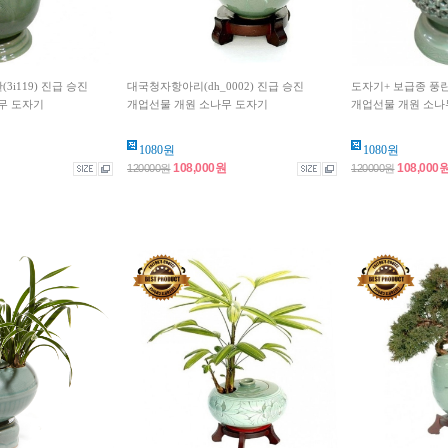
3i119) 진급 승진
대국청자항아리(dh_0002) 진급 승진
도자기+ 보급종 풍란 
무 도자기
개업선물 개원 소나무 도자기
개업선물 개원 소나
1080원
1080원
108,000원
108,000
120000원
120000원