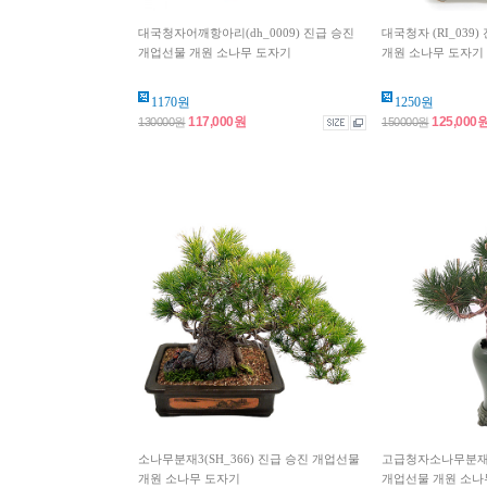
대국청자어깨항아리(dh_0009) 진급 승진
대국청자 (RI_039
개업선물 개원 소나무 도자기
개원 소나무 도자기
1170원
1250원
117,000원
125,000
130000원
150000원
소나무분재3(SH_366) 진급 승진 개업선물
고급청자소나무분재1(
개원 소나무 도자기
개업선물 개원 소나