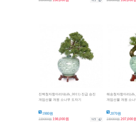
180,000원
180,000
200000원
200000원
진백청자항아리대(dh_0011) 진급 승진
해송청자항아리(dh_0
개업선물 개원 소나무 도자기
개업선물 개원 소나
1980원
2070원
198,000원
207,000
220000원
230000원