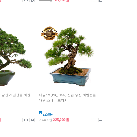
원
189,000원
209000원
진급 승진 개업선물 개원
해송2호(FR_0109) 진급 승진 개업선물
개원 소나무 도자기
2250원
원
225,000원
255000원