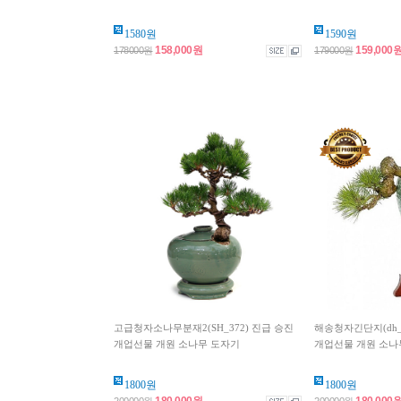
1580원
1590원
158,000원
159,000
178000원
179000원
고급청자소나무분재2(SH_372) 진급 승진
해송청자긴단지(dh_0
개업선물 개원 소나무 도자기
개업선물 개원 소나
1800원
1800원