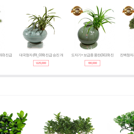
0010) 진급
대국청자 (RI_039) 진급 승진 개
도자기+ 보급종 풍란(3i119) 진
진백청
\
125,000
\
90,000