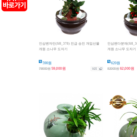
인삼벤자민(SH_378) 진급 승진 개업선물
인삼팬다분재(SH_3
개원 소나무 도자기
개원 소나무 도자기
590원
620원
59,000원
62,000원
79000원
82000원