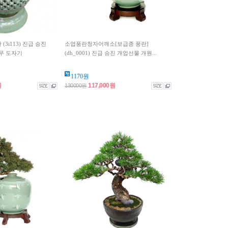
(3i113) 진급 승진
소엽풍란청자어깨소[보급종 풍란]
무 도자기
(dh_0001) 진급 승진 개업선물 개원...
1170원
원
117,000원
130000원