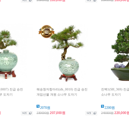
원
189,000원
189,000
209000원
209000원
007) 진급 승진
해송청자항아리(dh_0010) 진급 승진
진백1(SH_369) 
무 도자기
개업선물 개원 소나무 도자기
소나무 도자기
2070원
2200원
원
207,000원
220,000
230000원
240000원