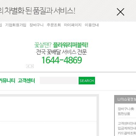
입
기업회원가입
장바구니
주문조회
마이페이지
이용안내
장바구니 (
0
)
찜한상품
고객센터안
입금계좌안
카드결제조