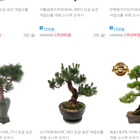
) 진급 승진 개업선물
서황금청자주판대(dh_0005) 진급 승진
진백청자긴단지대(dh
개업선물 개원 소나무 도자기
개업선물 개원 소나
1350원
1350원
원
135,000원
135,000
150000원
150000원
SH_371) 진급 승진
소나무분재4(SH_382) 진급 승진 개업선물
해송1호(FR_0108
무 도자기
개원 소나무 도자기
개원 소나무 도자기