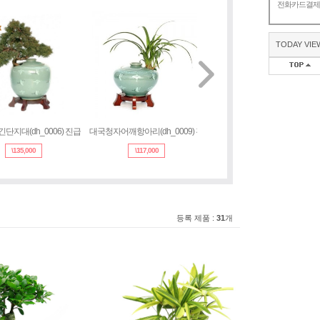
전화카드결
TODAY VIE
자긴단지대(dh_0006) 진급
대국청자어깨항아리(dh_0009) 진
대국청자항아리(dh_0002)
\
135,000
\
117,000
\
108,000
등록 제품 :
31
개