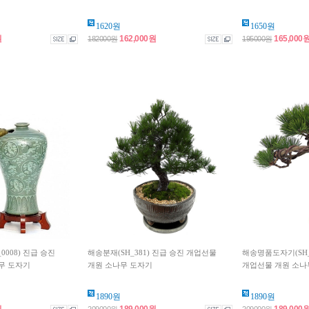
1620원
1650원
원
162,000원
165,000
182000원
195000원
008) 진급 승진
해송분재(SH_381) 진급 승진 개업선물
해송명품도자기(SH_
무 도자기
개원 소나무 도자기
개업선물 개원 소나
1890원
1890원