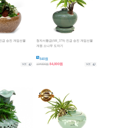
) 진급 승진 개업선물
청자서황금(SH_379) 진급 승진 개업선물
개원 소나무 도자기
840원
84,000원
104000원