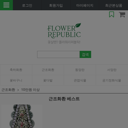
로그인
회원가입
마이페이지
최근본상품
축하화환
근조화환
동양란
서양란
꽃바구니
꽃다발
관엽식물
공기정화식물
근조화환
10만원 이상
근조화환 베스트