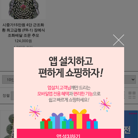
시중가15만원 4단 근조화
환 최고급형 (FR-1) 장례식
조화배달 조문 추모
124,000원
1,240원 적립
1
/
1
정렬