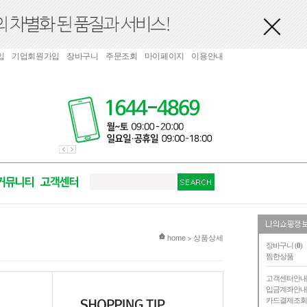
입
기업회원가입
장바구니
주문조회
마이페이지
이용안내
현재 위치
home
상품상세
>
장바구니 (
0
)
찜한상품
고객센터안
입금계좌안
카드결제조