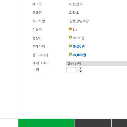
제조국
대한민국
모델명
2545pk
특이사항
상품당일배송
적립금
1%
정상가
60,000원
판매가격
49,000원
49,000
총구매가격
원
케이크 추가
수량