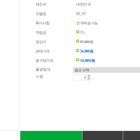
제조국
대한민국
모델명
BJ_03
특이사항
전국배송가능
적립금
1%
정상가
67,000원
판매가격
54,000원
54,000
총구매가격
원
물받침대
수량