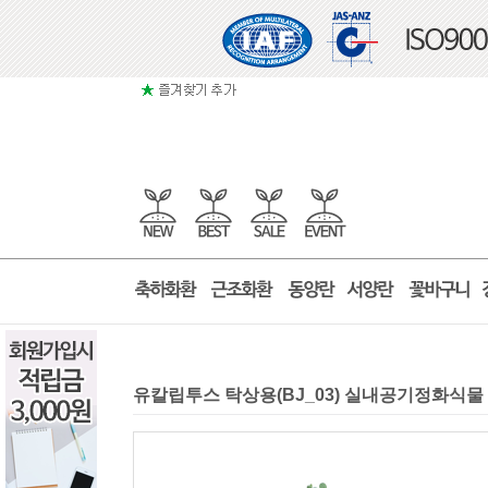
유칼립투스 탁상용(BJ_03) 실내공기정화식