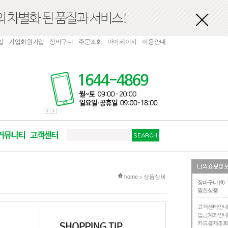
입
기업회원가입
장바구니
주문조회
마이페이지
이용안내
현재 위치
home
상품상세
>
장바구니 (
0
)
찜한상품
고객센터안
입금계좌안
카드결제조