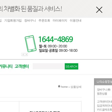
입
기업회원가입
장바구니
주문조회
마이페이지
이용안내
현재 위치
home
상품상세
>
장바구니 (
0
)
찜한상품
고객센터안
입금계좌안
카드결제조