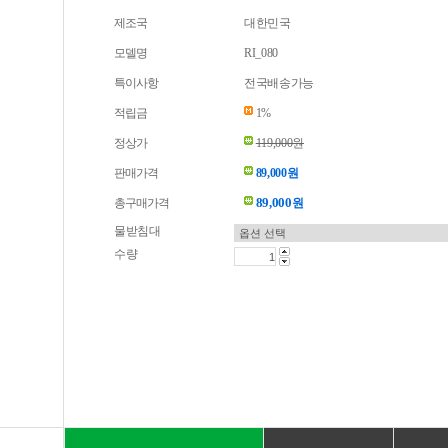
제조국
대한민국
모델명
RI_080
특이사항
전국배송가능
적립금
1%
정상가
119,000원
판매가격
89,000원
89,000
총구매가격
원
물받침대
수량