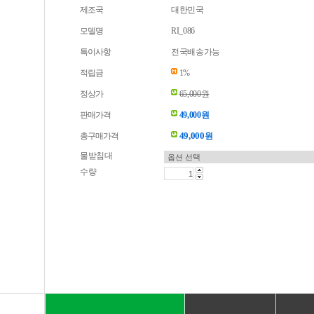
제조국
대한민국
모델명
RI_086
특이사항
전국배송가능
적립금
1%
정상가
65,000원
판매가격
49,000원
49,000
총구매가격
원
물받침대
수량