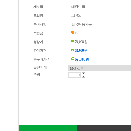
제조국
대한민국
모델명
RI_056
특이사항
전국배송가능
적립금
1%
정상가
70,000원
판매가격
62,000원
62,000
총구매가격
원
물받침대
수량