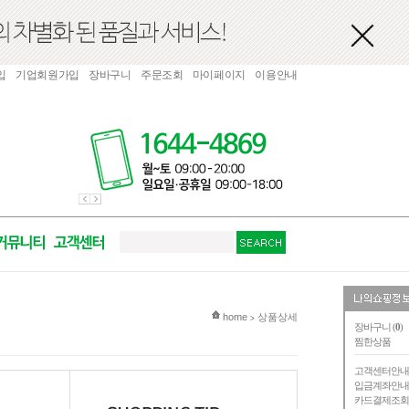
입
기업회원가입
장바구니
주문조회
마이페이지
이용안내
현재 위치
home
상품상세
>
장바구니 (
0
)
찜한상품
고객센터안
입금계좌안
카드결제조