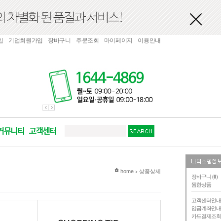
입
기업회원가입
장바구니
주문조회
마이페이지
이용안내
현재 위치
home
상품상세
>
장바구니 (
0
)
찜한상품
고객센터안
입금계좌안
카드결제조