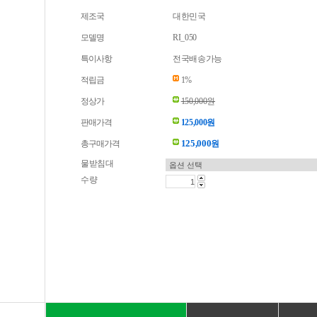
제조국
대한민국
모델명
RI_050
특이사항
전국배송가능
적립금
1%
정상가
150,000원
판매가격
125,000원
125,000
총구매가격
원
물받침대
수량