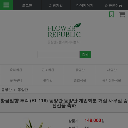
로그인
회원가입
마이페이지
최근본상품
축하화환
근조화환
동양란
서양란
꽃바구니
꽃다발
관엽식물
공기정화식물
동양란
동양란
황금일향 투각 (RI_118) 동양란 동양난 개업화분 거실 사무실 승
진선물 축하
149,000
상품가
원
적립금
1%