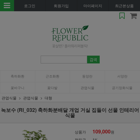
로그인
회원가입
마이페이지
최근본상품
축하화환
근조화환
동양란
서양란
꽃바구니
꽃다발
관엽식물
공기정화식물
관엽식물
관엽식물
대형
녹보수 (RI_032) 축하화분배달 개업 거실 집들이 선물 인테리어
식물
109,000
상품가
원
적립금
1%