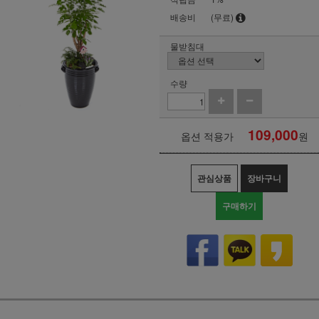
배송비
(무료)
물받침대
수량
109,000
옵션 적용가
원
관심상품
장바구니
구매하기