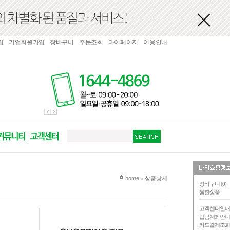
입
기업회원가입
장바구니
주문조회
마이페이지
이용안내
현재 위치
home
상품상세
>
장바구니 (
0
)
찜한상품
고객센터안
입금계좌안
카드결제조