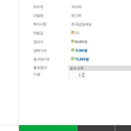
제조국
국내외
모델명
RI_030
특이사항
전국당일배송
적립금
1%
정상가
90,000원
판매가격
79,000원
79,000
총구매가격
원
물받침대
수량