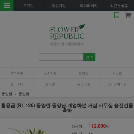
로그인
회원가입
마이페이지
최근본상품
축하화환
근조화환
동양란
서양란
꽃바구니
꽃다발
관엽식물
공기정화식물
동양란
동양란
황용금 (RI_126) 동양란 동양난 개업화분 거실 사무실 승진선물
축하
112,000
상품가
원
적립금
1%