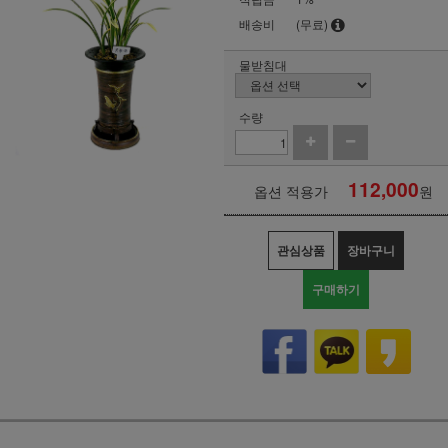
배송비
(무료)
물받침대
수량
112,000
옵션 적용가
원
관심상품
장바구니
구매하기