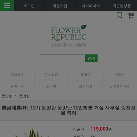
로그인
회원가입
마이페이지
최근본상품
축하화환
근조화환
동양란
서양란
꽃바구니
꽃다발
관엽식물
공기정화식물
동양란
동양란
황금채홍(RI_127) 동양란 동양난 개업화분 거실 사무실 승진선
물 축하
119,000
상품가
원
적립금
1%