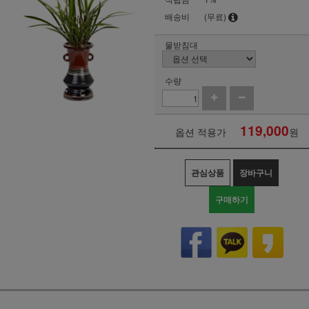
배송비
(무료)
물받침대
수량
119,000
옵션 적용가
원
관심상품
장바구니
구매하기