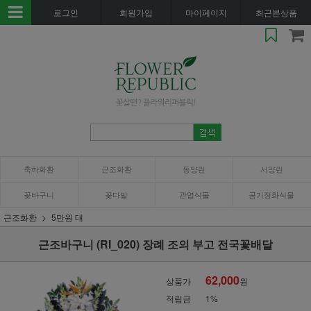
로그인
회원가입
마이페이지
최근본상품
축하화환
근조화환
동양란
서양란
꽃바구니
꽃다발
관엽식물
공기정화식물
근조화환
5만원 대
근조바구니 (RI_020) 장례 조의 부고 전국꽃배달
62,000
상품가
원
적립금
1%