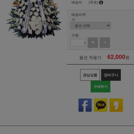
배송비
(무료)
배송비추
가
수량
62,000
옵션 적용가
원
관심상품
장바구니
구매하기