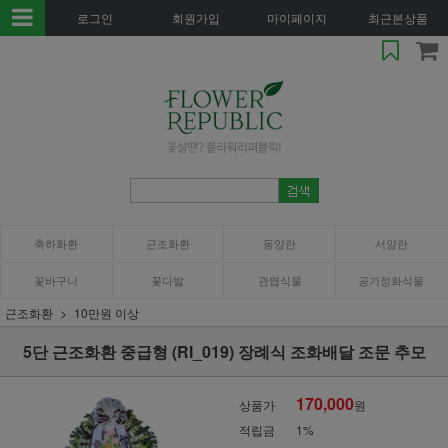
로그인
회원가입
마이페이지
최근본상품
축하화환
근조화환
동양란
서양란
꽃바구니
꽃다발
관엽식물
공기정화식물
근조화환
10만원 이상
5단 근조화환 중급형 (RI_019) 장례식 조화배달 조문 추모
170,000
상품가
원
적립금
1%