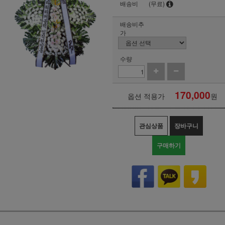
배송비
(무료)
배송비추
가
수량
170,000
옵션 적용가
원
관심상품
장바구니
구매하기