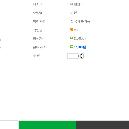
제조국
대한민국
모델명
zt103
특이사항
전국배송가능
적립금
1%
정상가
110,000원
판매가격
87,000
원
수량