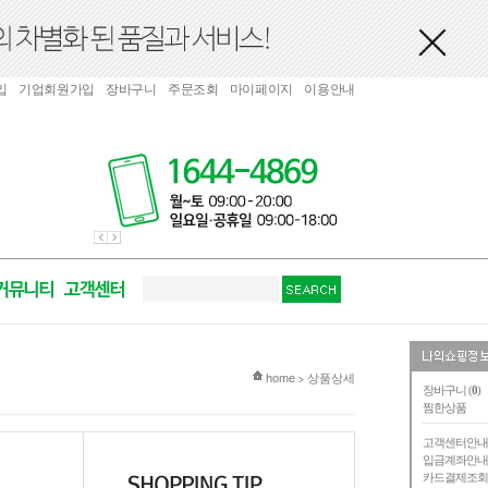
입
기업회원가입
장바구니
주문조회
마이페이지
이용안내
현재 위치
home
상품상세
>
장바구니 (
0
)
찜한상품
고객센터안
입금계좌안
카드결제조