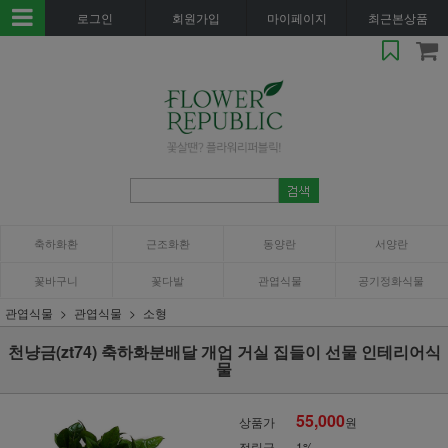
로그인
회원가입
마이페이지
최근본상품
축하화환
근조화환
동양란
서양란
꽃바구니
꽃다발
관엽식물
공기정화식물
관엽식물
관엽식물
소형
천냥금(zt74) 축하화분배달 개업 거실 집들이 선물 인테리어식
물
55,000
상품가
원
적립금
1%