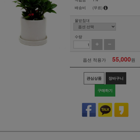
배송비
(무료)
물받침대
수량
55,000
옵션 적용가
원
관심상품
장바구니
구매하기